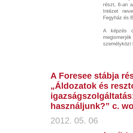
részt, 6-an 
Intézet nev
Fegyház és Bö
A képzés c
megismerjé
személyközi k
A Foresee stábja rés
„Áldozatok és reszt
igazságszolgáltatás
használjunk?” c. w
2012. 05. 06