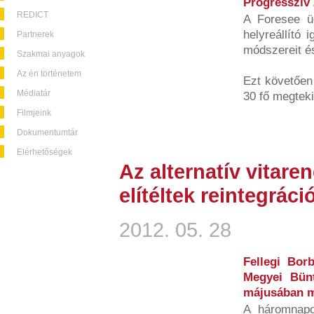
Progresszív
REDICT
A Foresee ü
helyreállító 
Partnerek
módszereit és
Szakmai anyagok
Az én történetem
Ezt követően
Médiatár
30 fő megteki
Filmjeink
Dokumentumtár
Elérhetőségek
Az alternatív vitar
elítéltek reintegrác
2012. 05. 28
Fellegi Bor
Megyei Bünt
májusában m
A háromnapo