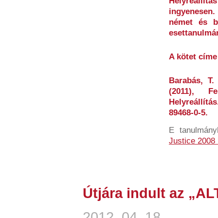
Helyreállítá
ingyenesen.
német és b
esettanulmá
A kötet címe
Barabás, T. 
(2011), Fe
Helyreállít
89468-0-5.
E tanulmán
Justice 2008
Útjára indult az „A
2012. 04. 18