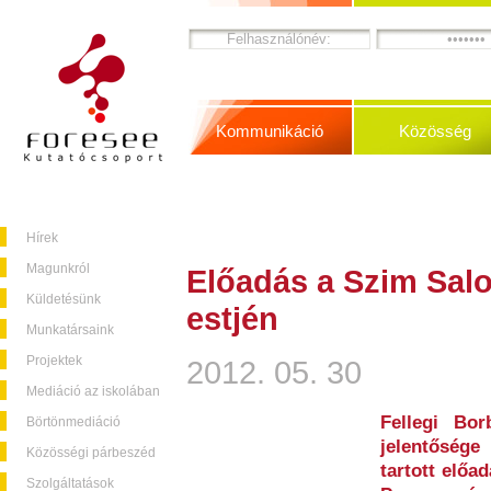
Kommunikáció
Közösség
Hírek
Magunkról
Előadás a Szim Sal
Küldetésünk
estjén
Munkatársaink
Projektek
2012. 05. 30
Mediáció az iskolában
Fellegi Bo
Börtönmediáció
jelentőség
Közösségi párbeszéd
tartott előa
Szolgáltatások