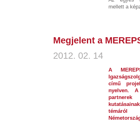
mellett a kép
Megjelent a MEREP
2012. 02. 14
A MEREPS 
Igazságszolg
című proje
nyelven. 
partnerek 
kutatásain
témáról M
Németország