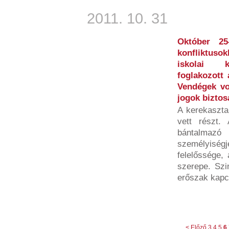
2011. 10. 31
Október 25
konfliktuso
iskolai ko
foglakozott
Vendégek vo
jogok biztos
A kerekaszta
vett részt.
bántalmaz
személyisé
felelőssége, 
szerepe. Szi
erőszak kapcs
< Előző
3
4
5
6