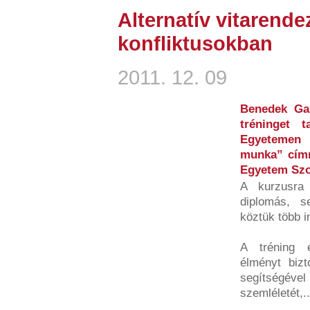
Alternatív vitarend
konfliktusokban
2011. 12. 09
Benedek Gab
tréninget 
Egyetemen 
munka” címm
Egyetem Szo
A kurzusra 
diplomás, s
köztük több 
A tréning e
élményt bizt
segítségével 
szemléletét,..