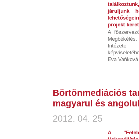
találkoztun
járuljunk 
lehetősége
projekt kere
A főszervező
Megbékélés
Intézete 
képviseleté
Eva Vaňková 
Börtönmediációs t
magyarul és angolul
2012. 04. 25
A "Felelő