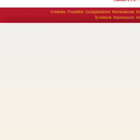
Küldetés
Projektek
Szolgáltatások
Munkatársak
D
Írj nekünk
Impresszum
Ad