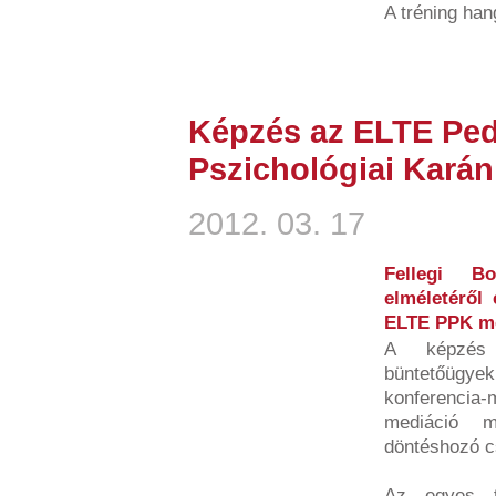
A tréning han
Képzés az ELTE Ped
Pszichológiai Karán
2012. 03. 17
Fellegi Bo
elméletéről 
ELTE PPK me
A képzés 
büntetőügy
konferencia-
mediáció m
döntéshozó c
Az egyes te