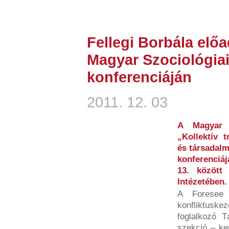
Fellegi Borbála előa
Magyar Szociológiai
konferenciáján
2011. 12. 03
A Magyar S
„Kollektív t
és társadalm
konferenciá
13. között
Intézetében.
A Foresee 
konfliktus
foglalkozó T
szekció – ke