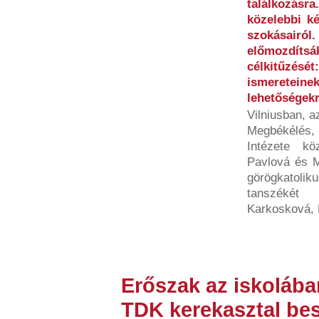
találkozásr
közelebbi ké
szokásairól.
előmozdíts
célkitűzésé
ismeretein
lehetőségekr
Vilniusban, a
Megbékélés
Intézete k
Pavlová és M
görögkatolik
tanszékét 
Karkosková, 
Erőszak az iskolába
TDK kerekasztal be