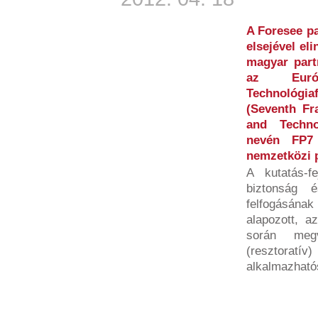
A Foresee pa
elsejével eli
magyar part
az Euró
Technológia
(Seventh F
and Techno
nevén FP7 
nemzetközi 
A kutatás-fe
biztonság 
felfogásának
alapozott, a
során megv
(resztorat
alkalmazható