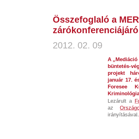
Összefoglaló a MER
zárókonferenciájáró
2012. 02. 09
A „Mediáció 
büntetés-
projekt há
január 17. é
Foresee K
Kriminológia
Lezárult a
F
az
Országo
irányításával.