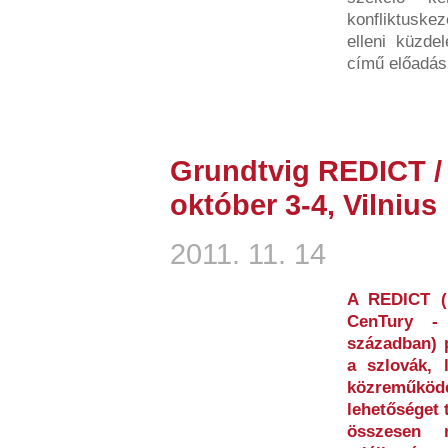
konfliktuske
elleni küzde
című előadás.
Grundtvig REDICT / 
október 3-4, Vilnius
2011. 11. 14
A REDICT (R
CenTury -
században) 
a szlovák, 
közreműköd
lehetőséget 
összesen 