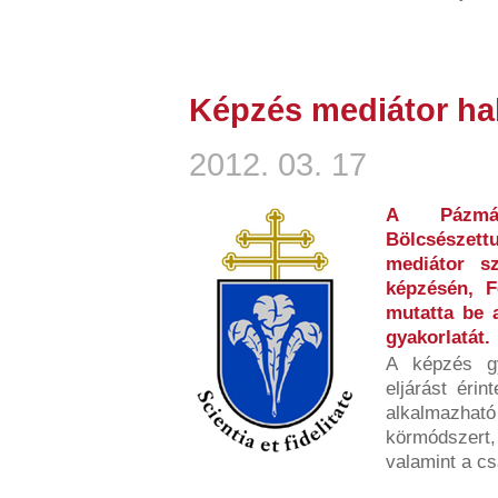
Képzés mediátor ha
2012. 03. 17
A Pázmán
Bölcsészett
mediátor sz
képzésén, F
mutatta be a
gyakorlatát.
A képzés gy
eljárást érin
alkalmazható
körmódszert,
valamint a c