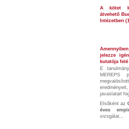
A kötet k
átvehető Bu
Intézetben (
Amennyiben 
jelezze ig
kutatója felé
E tanulmán
MEREPS pa
megvalósí
eredményeit
javaslatait fo
Elsőként az
éves empir
vizsgálat...