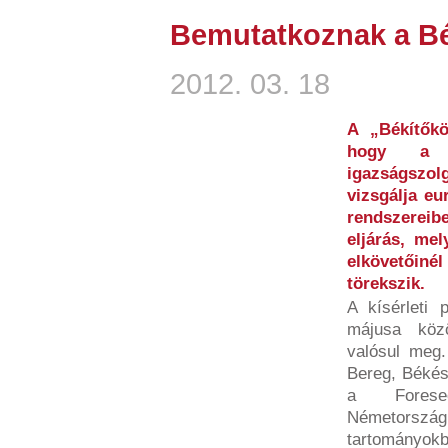
Bemutatkoznak a Bé
2012. 03. 18
A „Békítők
hogy a b
igazságszo
vizsgálja eu
rendszereib
eljárás, me
elkövetői
törekszik.
A kísérleti
májusa köz
valósul meg
Bereg, Békés
a Foresee
Németorsz
tartományokb