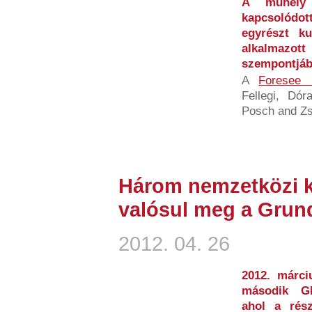
A műhely
kapcsolódott
egyrészt k
alkalmazott
szempontjábó
A
Foresee 
Fellegi, Dór
Posch and Zs
Három nemzetközi k
valósul meg a Grund
2012. 04. 26
2012. márci
második G
ahol a rész