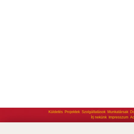
Küldetés
Projektek
Szolgáltatások
Munkatársak
D
Írj nekünk
Impresszum
Ad