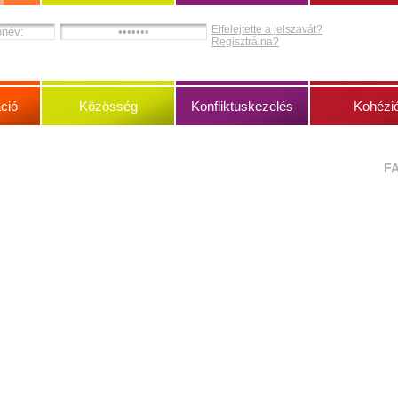
Elfelejtette a jelszavát?
Regisztrálna?
ció
Közösség
Konfliktuskezelés
Kohézi
F