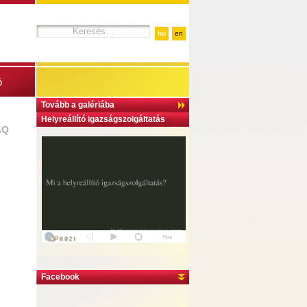
hu
en
ó
Tovább a galériába
Helyreállító igazságszolgáltatás
AQ
Facebook