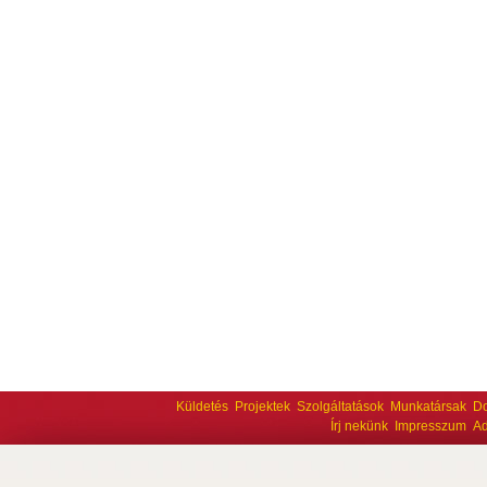
Küldetés
Projektek
Szolgáltatások
Munkatársak
D
Írj nekünk
Impresszum
Ad