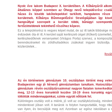
Nyolc éve lakom Budapest X. kerületében. A Kőbányáról alkoto
általános képpel szemben az Óhegy nevű településrész csalá
házas és kisebb lakótelepekkel tarkított, hangulatos része
kerületnek. Kőbánya Bűnmegelőzési Stratégiájában így kise
hangsúllyal szerepelt a kerület többi, bűnügyi szempontb
fertőzöttebbnek tekinthető részéhez képest.
Ez a településrész is vegyes képet mutat, de az itt lakók többsége m
évtizedek óta él itt. A kerület saját kertészeti céget (Kőkert) üzemeltet,
kertészkedőknek versenyeket (Virágos Porta) szervez, a komposztá
berendezéseket és zöldhulladékos zsákokat ingyen biztosítja.
közterületek...
[tová
m
Az én történetem gimnázium 10. osztályban történt meg vele
Budapesten egy jó hírnevű gimnáziumban tanultam. Hatosztály
gimnázium révén osztálytársaimmal nagyon fiatalon ismerkedtü
meg, 12-13 éves korunktól kezdve 18-19 éves korunkig együ
töltöttük mindennapjainkat, szinte együtt nőttünk fel.
Különleges osztály volt a miénk, jó volt az osztályközösség, minden
mindenkivel jóban volt. A tanárok is folyton hangoztatták, hogy ritk
van ilyen, és becsüljük meg ezt. Azonban az egész iskolában a 