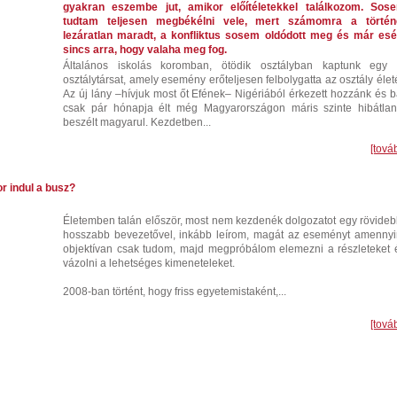
gyakran eszembe jut, amikor előítéletekkel találkozom. Sos
tudtam teljesen megbékélni vele, mert számomra a történ
lezáratlan maradt, a konfliktus sosem oldódott meg és már esé
sincs arra, hogy valaha meg fog.
Általános iskolás koromban, ötödik osztályban kaptunk egy 
osztálytársat, amely esemény erőteljesen felbolygatta az osztály életé
Az új lány –hívjuk most őt Efének– Nigériából érkezett hozzánk és b
csak pár hónapja élt még Magyarországon máris szinte hibátlan
beszélt magyarul. Kezdetben...
[tová
r indul a busz?
Életemben talán először, most nem kezdenék dolgozatot egy rövideb
hosszabb bevezetővel, inkább leírom, magát az eseményt amennyi
objektívan csak tudom, majd megpróbálom elemezni a részleteket 
vázolni a lehetséges kimeneteleket.
2008-ban történt, hogy friss egyetemistaként,...
[tová