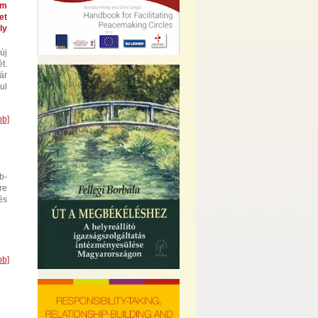
em
et
ly
új
t.
ár
ul
bb]
b-
re
és
bb]