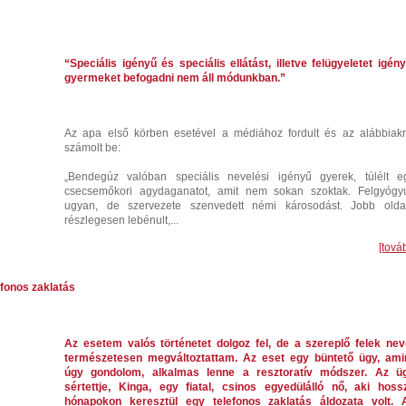
“Speciális igényű és speciális ellátást, illetve felügyeletet igény
gyermeket befogadni nem áll módunkban.”
Az apa első körben esetével a médiához fordult és az alábbiakr
számolt be:
„Bendegúz valóban speciális nevelési igényű gyerek, túlélt e
csecsemőkori agydaganatot, amit nem sokan szoktak. Felgyógyu
ugyan, de szervezete szenvedett némi károsodást. Jobb olda
részlegesen lebénult,...
[tová
efonos zaklatás
Az esetem valós történetet dolgoz fel, de a szereplő felek nev
természetesen megváltoztattam. Az eset egy büntető ügy, ami
úgy gondolom, alkalmas lenne a resztoratív módszer. Az ü
sértettje, Kinga, egy fiatal, csinos egyedülálló nő, aki hoss
hónapokon keresztül egy telefonos zaklatás áldozata volt. 