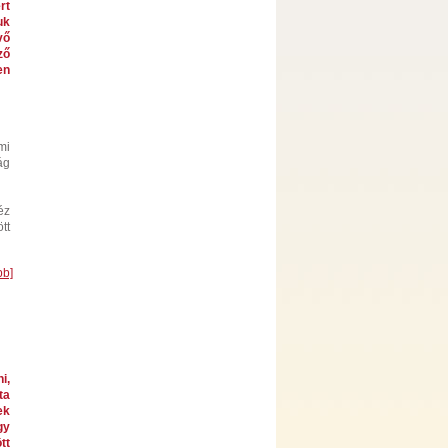
rt
uk
vő
ző
en
mi
ág
éz
tt
bb]
i,
ta
ek
gy
tt