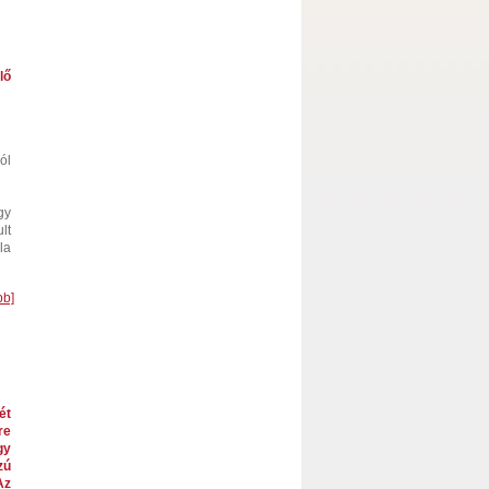
lő
ól
gy
lt
la
bb]
ét
re
gy
zú
Az