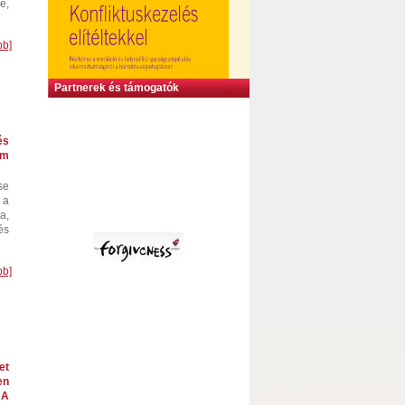
e,
bb]
Partnerek és támogatók
és
em
se
 a
a,
és
bb]
et
en
 A