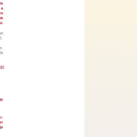
em
 a
en
ok
ác
et
ő:
n.
ők
bb]
gy
r-
er
je