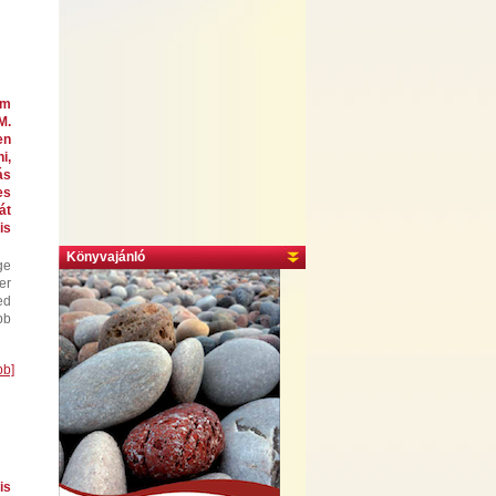
em
M.
en
i,
ás
es
át
is
Könyvajánló
ge
er
ed
bb
bb]
is