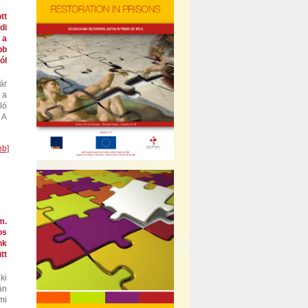
tt
di
 a
bb
ól
ár
 a
ló
 A
bb]
m.
os
nk
tt
ki
án
mi