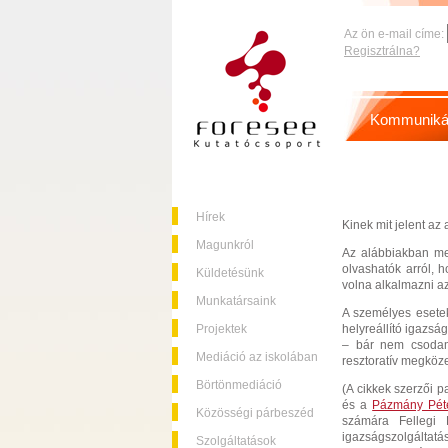
Az ön e-mail címe:
Regisztrálna?
Kommuniká
Hírek
Kinek mit jelent az 
Magunkról
Az alábbiakban med
olvashatók arról, h
Küldetésünk
volna alkalmazni az 
Munkatársaink
A személyes esetek
Projektek
helyreállító igazsá
– bár nem csodamó
Mediáció az iskolában
resztoratív megköz
Börtönmediáció
(A cikkek szerzői p
és a
Pázmány Péte
Közösségi párbeszéd
számára Fellegi 
igazságszolgáltatás
Szolgáltatások