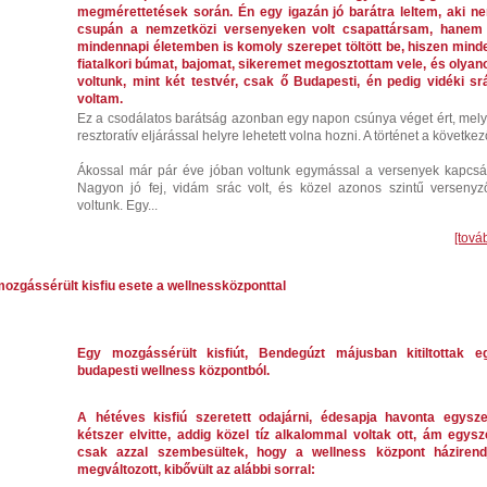
megmérettetések során. Én egy igazán jó barátra leltem, aki n
csupán a nemzetközi versenyeken volt csapattársam, hanem
mindennapi életemben is komoly szerepet töltött be, hiszen mind
fiatalkori búmat, bajomat, sikeremet megosztottam vele, és olyan
voltunk, mint két testvér, csak ő Budapesti, én pedig vidéki sr
voltam.
Ez a csodálatos barátság azonban egy napon csúnya véget ért, mely
resztoratív eljárással helyre lehetett volna hozni. A történet a következ
Ákossal már pár éve jóban voltunk egymással a versenyek kapcsá
Nagyon jó fej, vidám srác volt, és közel azonos szintű versenyz
voltunk. Egy...
[tová
ozgássérült kisfiu esete a wellnessközponttal
Egy mozgássérült kisfiút, Bendegúzt májusban kitiltottak e
budapesti wellness központból.
A hétéves kisfiú szeretett odajárni, édesapja havonta egysze
kétszer elvitte, addig közel tíz alkalommal voltak ott, ám egysz
csak azzal szembesültek, hogy a wellness központ házirend
megváltozott, kibővült az alábbi sorral: