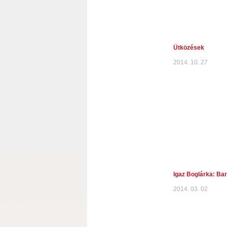
Ütközések
2014. 10. 27
Igaz Boglárka: Bar
2014. 03. 02