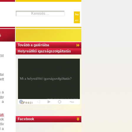
hu
en
ó
Tovább a galériába
Helyreállító igazságszolgáltatás
EM
tai
ett
s a
ogy
i a
nak
Facebook
kik
tív
l a