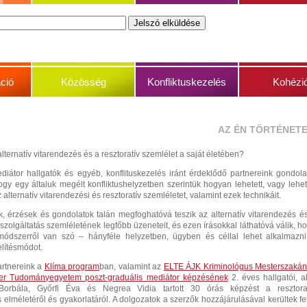
ció
Közösség
Konfliktuskezelés
Kohézi
AZ ÉN TÖRTÉNET
alternatív vitarendezés és a resztoratív szemlélet a saját életében?
iátor hallgatók és egyéb, konflituskezelés iránt érdeklődő partnereink gondola
ogy egy általuk megélt konfliktushelyzetben szerintük hogyan lehetett, vagy lehet
alternatív vitarendezési és resztoratív szemléletet, valamint ezek technikáit.
, érzések és gondolatok talán megfoghatóvá teszik az alternatív vitarendezés é
gszolgáltatás szemléletének legfőbb üzeneteit, és ezen írásokkal láthatóvá válik, h
dszerről van szó – hányféle helyzetben, ügyben és céllal lehet alkalmazn
elítésmódot.
artnereink a
Klíma program
ban, valamint az
ELTE ÁJK Kriminológus Mesterszaká
r Tudományegyetem poszt-graduális mediátor képzésének
2. éves hallgatói, a
Borbála, Győrfi Éva és Negrea Vidia tartott 30 órás képzést a resztora
 elméletéről és gyakorlatáról. A dolgozatok a szerzők hozzájárulásával kerültek fe