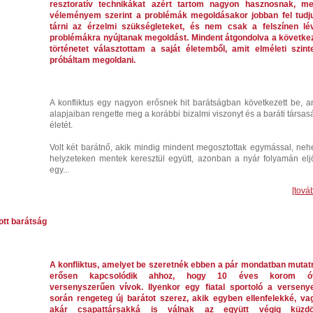
resztoratív technikákat azért tartom nagyon hasznosnak, me
véleményem szerint a problémák megoldásakor jobban fel tudj
tárni az érzelmi szükségleteket, és nem csak a felszínen lé
problémákra nyújtanak megoldást. Mindent átgondolva a követke
történetet választottam a saját életemből, amit elméleti szint
próbáltam megoldani.
A konfliktus egy nagyon erősnek hit barátságban következett be, a
alapjaiban rengette meg a korábbi bizalmi viszonyt és a baráti társas
életét.
Volt két barátnő, akik mindig mindent megosztottak egymással, neh
helyzeteken mentek keresztül együtt, azonban a nyár folyamán eljö
egy...
[tová
ott barátság
A konfliktus, amelyet be szeretnék ebben a pár mondatban mutatn
erősen kapcsolódik ahhoz, hogy 10 éves korom ó
versenyszerűen vívok. Ilyenkor egy fiatal sportoló a verseny
során rengeteg új barátot szerez, akik egyben ellenfelekké, va
akár csapattársakká is válnak az együtt végig küzdö