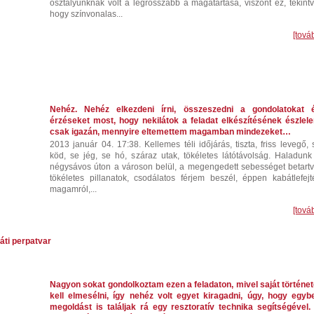
osztályunknak volt a legrosszabb a magatartása, viszont ez, tekintv
hogy színvonalas...
[tová
Nehéz. Nehéz elkezdeni írni, összeszedni a gondolatokat 
érzéseket most, hogy nekilátok a feladat elkészítésének észlel
csak igazán, mennyire eltemettem magamban mindezeket…
2013 január 04. 17:38. Kellemes téli időjárás, tiszta, friss levegő, 
köd, se jég, se hó, száraz utak, tökéletes látótávolság. Haladunk
négysávos úton a városon belül, a megengedett sebességet betartv
tökéletes pillanatok, csodálatos férjem beszél, éppen kabátlefejt
magamról,...
[tová
áti perpatvar
Nagyon sokat gondolkoztam ezen a feladaton, mivel saját történet
kell elmesélni, így nehéz volt egyet kiragadni, úgy, hogy egyb
megoldást is találjak rá egy resztoratív technika segítségével.