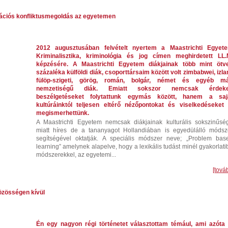
ációs konfliktusmegoldás az egyetemen
2012 augusztusában felvételt nyertem a Maastrichti Egyet
Kriminalisztika, kriminológia és jog címen meghirdetett LL.
képzésére. A Maastrichti Egyetem diákjainak több mint ötv
százaléka külföldi diák, csoporttársaim között volt zimbabwei, izlan
fülöp-szigeti, görög, román, bolgár, német és egyéb m
nemzetiségű diák. Emiatt sokszor nemcsak érdek
beszélgetéseket folytattunk egymás között, hanem a saj
kultúráinktól teljesen eltérő nézőpontokat és viselkedéseket 
megismerhettünk.
A Maastrichti Egyetem nemcsak diákjainak kulturális sokszinűsé
miatt híres de a tananyagot Hollandiában is egyedülálló módsz
segítségével oktatják. A speciális módszer neve; „Problem bas
learning” amelynek alapelve, hogy a lexikális tudást minél gyakorlati
módszerekkel, az egyetemi...
[tová
özösségen kívül
Én egy nagyon régi történetet választottam témául, ami azóta 