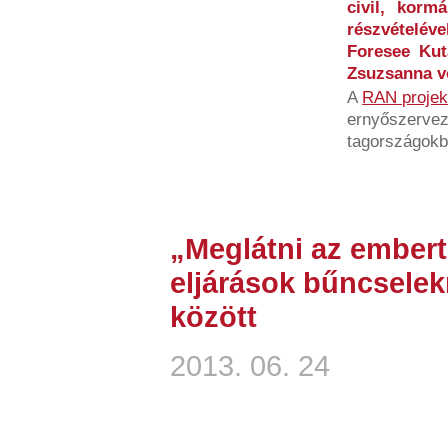
civil, korm
részvételé
Foresee Kut
Zsuzsanna vo
A
RAN projek
ernyőszervez
tagországokb
„Meglátni az embert
eljárások bűncselek
között
2013. 06. 24