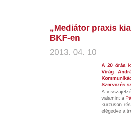
„Mediátor praxis kia
BKF-en
2013. 04. 10
A 20 órás k
Virág Andr
Kommuniká
Szervezés sz
A visszajelz
valamint a
Pá
kurzuson rés
elégedve a tr