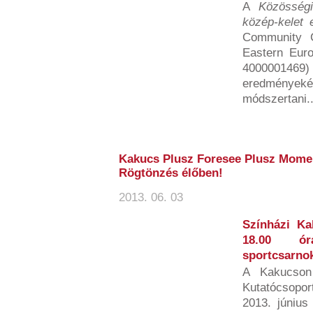
A
Közösségi
közép-kelet 
Community C
Eastern Eur
4000001469)
eredményeké
módszertani..
Kakucs Plusz Foresee Plusz Mome
Rögtönzés élőben!
2013. 06. 03
Színházi Ka
18.00 ór
sportcsarno
A Kakucson
Kutatócsopor
2013. június