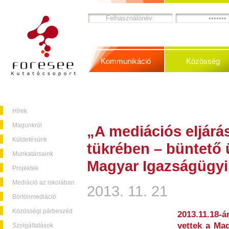
Kommunikáció
Közösség
Hírek
Magunkról
„A mediációs eljárá
Küldetésünk
tükrében – büntető
Munkatársaink
Magyar Igazságügy
Projektek
Mediáció az iskolában
2013. 11. 21
Börtönmediáció
Közösségi párbeszéd
2013.11.18
vettek a Mag
Szolgáltatások