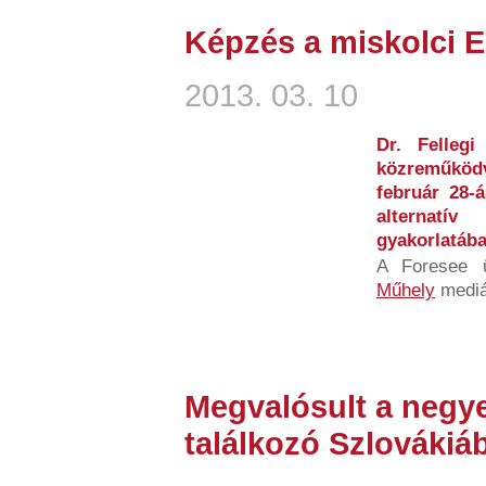
Képzés a miskolci 
2013. 03. 10
Dr. Fellegi
közreműköd
február 28-
alternatí
gyakorlatáb
A Foresee 
Műhely
mediát
Megvalósult a negy
találkozó Szlovákiá