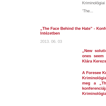
Kriminológiai
’The...
„The Face Behind the Hate” - Konf
Intézetben
2013. 06. 03
„New soluti
ones seem 
Klára Kerezs
A Foresee K
Kriminológi
meg a „Th
konferenciá
Kriminológia