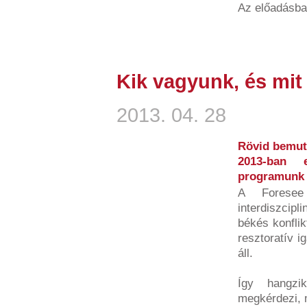
Az előadásban
Kik vagyunk, és mit
2013. 04. 28
Rövid bemuta
2013-ban e
programunk e
A Foresee 
interdiszcipl
békés konfli
resztoratív 
áll.
Így hangzi
megkérdezi, m