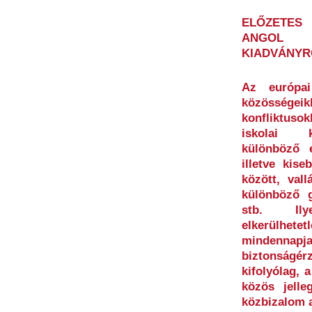
ELŐZETES
ANGOL 
KIADVÁNYR
Az európai
közösségei
konfliktus
iskolai ko
különböző e
illetve kis
között, vall
különböző g
stb. Ily
elkerülhe
mindennapj
biztonság
kifolyólag, 
közös jelle
közbizalom a