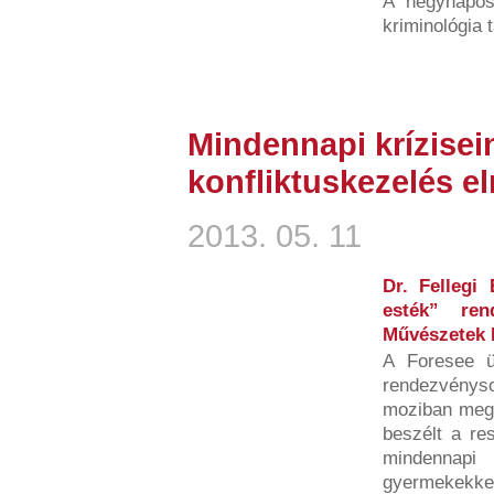
A négynapo
kriminológia 
Mindennapi krízisei
konfliktuskezelés e
2013. 05. 11
Dr. Fellegi
esték” ren
Művészetek 
A Foresee ü
rendezvénys
moziban megr
beszélt a res
mindennapi 
gyermekekkel