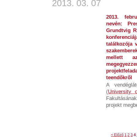
2013. 03. 07
2013. febr
nevén: Pre
Grundtvig R
konferenciá
találkozója 
szakembere
mellett 
megegyez
projektfelad
teendőkről
A vendéglá
(
University 
Fakultásának
projekt megbe
< Előző
1
2
3
4