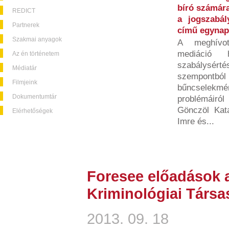
bíró számára
REDICT
a jogszabá
Partnerek
című egynap
Szakmai anyagok
A meghívot
mediáció 
Az én történetem
szabálysért
Médiatár
szempon
Filmjeink
bűncselek
Dokumentumtár
problémáiró
Gönczöl Kata
Elérhetőségek
Imre és...
Foresee előadások 
Kriminológiai Társa
2013. 09. 18