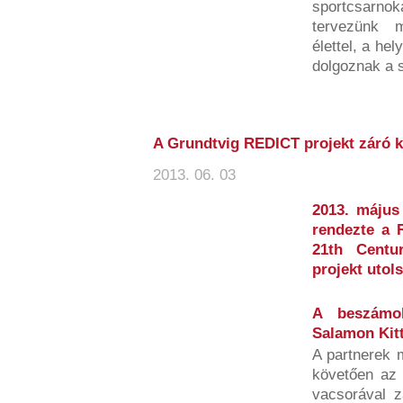
sportcsarn
tervezünk 
élettel, a he
dolgoznak a s
A Grundtvig REDICT projekt záró k
2013. 06. 03
2013. május
rendezte a 
21th Centur
projekt utol
A beszámol
Salamon Kitt
A partnerek 
követően az 
vacsorával 