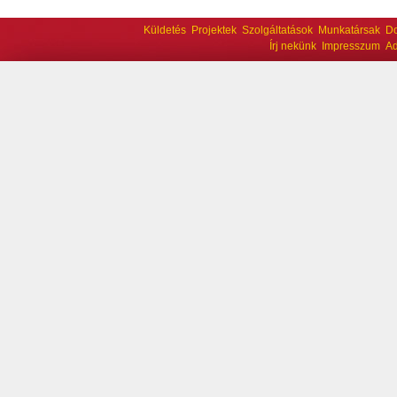
Küldetés
Projektek
Szolgáltatások
Munkatársak
D
Írj nekünk
Impresszum
Ad