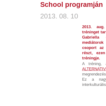
School programján
2013. 08. 10
2013. aug.
tréninget ta
Gabriella
mediátorok
csoport az
részt, eze
tréningje.
A tréning,
ALTERNATIV
megrendezés
Ez a nagys
interkulturál