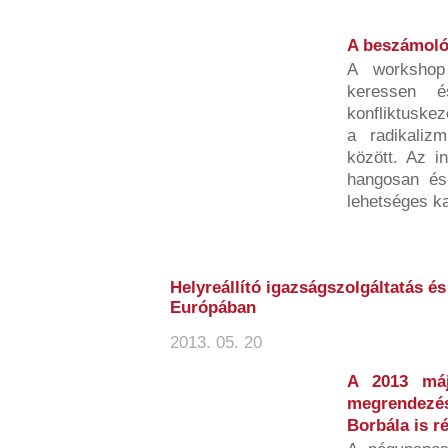
A beszámolót
A workshop
keressen 
konfliktuske
a radikaliz
között. Az i
hangosan és
lehetséges ka
Helyreállító igazságszolgáltatás 
Európában
2013. 05. 20
A 2013 máj
megrendezés
Borbála is r