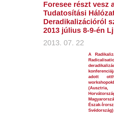
Foresee részt vesz 
Tudatosítási Hálóza
Deradikalizációról 
2013 július 8-9-én L
2013. 07. 22
A Radikaliz
Radicali
deradikalizá
konferenciáj
adott ott
workshopo
(Ausztri
Horvátors
Magyarorszá
Észak-Írorsz
Svédország)