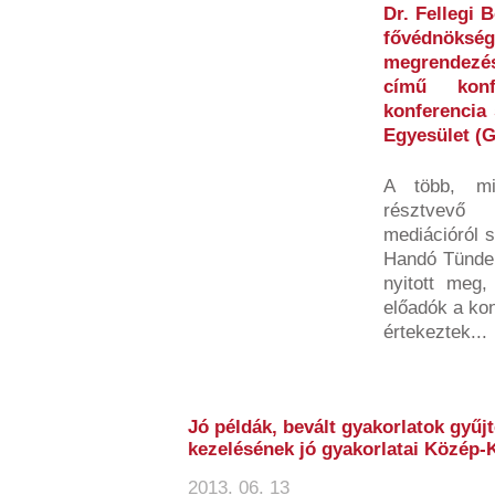
Dr. Fellegi 
fővédnöksé
megrendezé
című konf
konferencia 
Egyesület (
A több, mi
résztvevő 
mediációról 
Handó Tünde,
nyitott meg
előadók a kon
értekeztek...
Jó példák, bevált gyakorlatok gyű
kezelésének jó gyakorlatai Közép-
2013. 06. 13