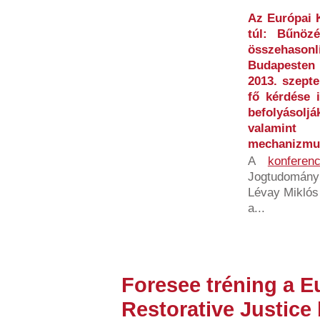
Az Európai 
túl: Bűnöz
összehaso
Budapesten 
2013. szepte
fő kérdése 
befolyásol
valamint 
mechanizmus
A
konferenc
Jogtudomány
Lévay Miklós 
a...
Foresee tréning a 
Restorative Justic