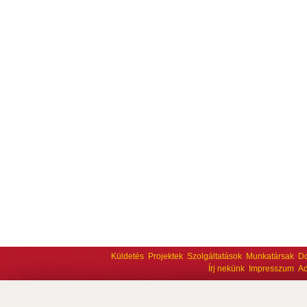
Küldetés
Projektek
Szolgáltatások
Munkatársak
D
Írj nekünk
Impresszum
Ad