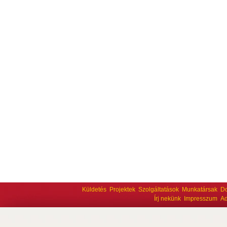
Küldetés
Projektek
Szolgáltatások
Munkatársak
D
Írj nekünk
Impresszum
Ad