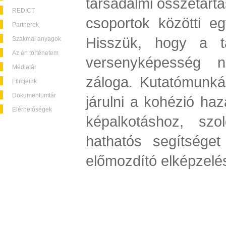
társadalmi összetartá
REDICT
csoportok közötti eg
Partnerek
Hisszük, hogy a t
Szakmai anyagok
Az én történetem
versenyképesség n
Médiatár
záloga. Kutatómunká
Filmjeink
Dokumentumtár
járulni a kohézió haza
Elérhetőségek
képalkotáshoz, szol
hathatós segítséget
előmozdító elképzelé