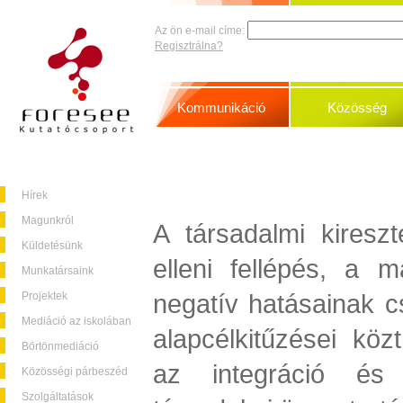
Az ön e-mail címe:
Regisztrálna?
Kommunikáció
Közösség
Hírek
Magunkról
A társadalmi kireszt
Küldetésünk
elleni fellépés, a m
Munkatársaink
negatív hatásainak 
Projektek
Mediáció az iskolában
alapcélkitűzései köz
Börtönmediáció
az integráció és 
Közösségi párbeszéd
Szolgáltatások