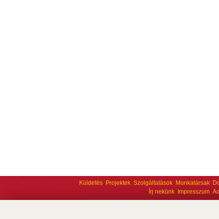
Küldetés
Projektek
Szolgáltatások
Munkatársak
D
Írj nekünk
Impresszum
Ad