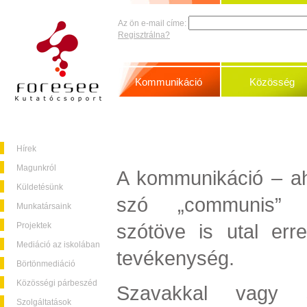
Az ön e-mail címe:
Regisztrálna?
Kommunikáció
Közösség
Hírek
Magunkról
A kommunikáció – ah
Küldetésünk
szó „communis” (j
Munkatársaink
szótöve is utal err
Projektek
Mediáció az iskolában
tevékenység.
Börtönmediáció
Közösségi párbeszéd
Szavakkal vagy 
Szolgáltatások