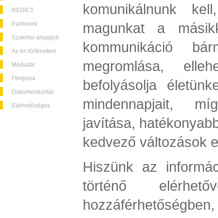
komunikálnunk kel
REDICT
magunkat a másikk
Partnerek
Szakmai anyagok
kommunikáció bár
Az én történetem
megromlása, ellehe
Médiatár
Filmjeink
befolyásolja életün
Dokumentumtár
mindennapjait, m
Elérhetőségek
javítása, hatékonyab
kedvező változások e
Hiszünk az informá
történő elérhet
hozzáférhetőségben,