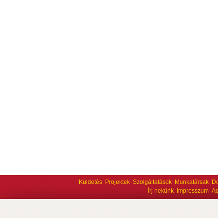
Küldetés
Projektek
Szolgáltatások
Munkatársak
D
Írj nekünk
Impresszum
Ad