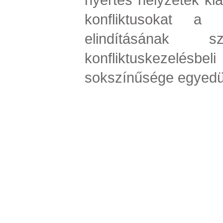
konfliktusokat a 
elindításának szo
konfliktuskezelé
sokszínűsége egyedül