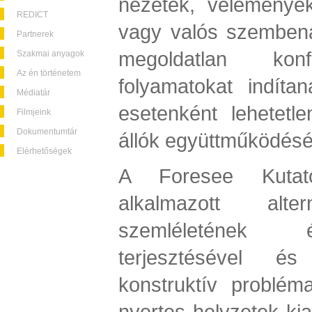
nézetek, vélemények
REDICT
vagy valós szembená
Partnerek
megoldatlan konfl
Szakmai anyagok
Az én történetem
folyamatokat indíta
Médiatár
esetenként lehetet
Filmjeink
Dokumentumtár
állók együttműködését
Elérhetőségek
A Foresee Kutató
alkalmazott alter
szemléletének 
terjesztésével é
konstruktív problém
nyertes helyzetek kia