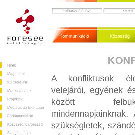
Kommunikáció
Közösség
KONF
Hírek
Magunkról
A konfliktusok éle
Küldetésünk
velejárói, egyének é
Munkatársaink
között felbu
Projektek
Mediáció az iskolában
mindennapjainknak. 
Börtönmediáció
szükségletek, szándé
Közösségi párbeszéd
Szolgáltatások