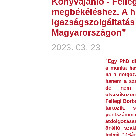
Könyvajánló - Felleg
megbékéléshez. A he
igazságszolgáltatá
Magyarországon”
2023. 03. 23
"Egy PhD di
a munka has
ha a dolgoz
hanem a szak
de nem e
olvasóközön
Fellegi Borb
tartozik,
pontszám
átdolgozáss
önálló szak
helyét." (Bá