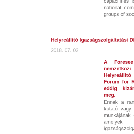
capabilities 
national com
groups of soci
Helyreállító Igazságszolgáltatási D
2018. 07. 02
A Foresee
nemzetköz
Helyreállít
Forum for R
eddig kizá
meg.
Ennek a ran
kutató vagy 
munkájának é
amelyek h
igazságszolgá