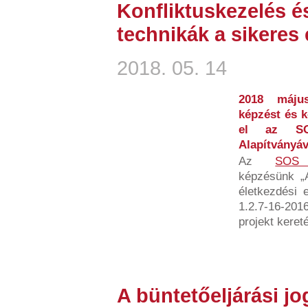
Konfliktuskezelés és
technikák a sikeres
2018. 05. 14
2018 máju
képzést és k
el az SOS
Alapítványá
Az
SOS 
képzésünk „A
életkezdési 
1.2.7-16-20
projekt kereté
A büntetőeljárási jo