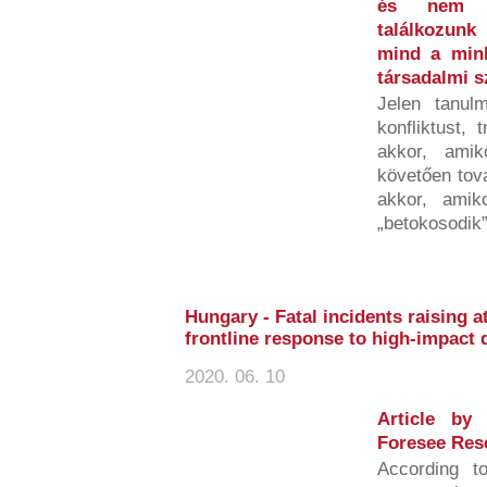
és nem b
találkozunk
mind a minke
társadalmi 
Jelen tanulm
konfliktust, 
akkor, amik
követően tov
akkor, amiko
„betokosodik”,
Hungary - Fatal incidents raising a
frontline response to high-impact 
2020. 06. 10
Article by
Foresee Res
According t