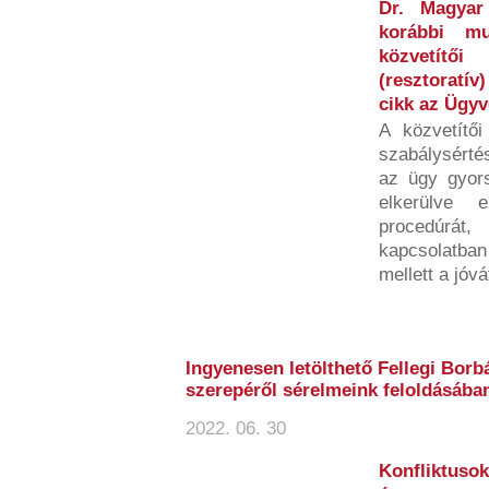
Dr. Magyar
korábbi mu
közvetítő
(resztoratív
cikk az Ügy
A közvetítői
szabálysértés
az ügy gyors
elkerülve 
procedúrá
kapcsolatban
mellett a jóvát
Ingyenesen letölthető Fellegi Borb
szerepéről sérelmeink feloldásába
2022. 06. 30
Konfliktusok