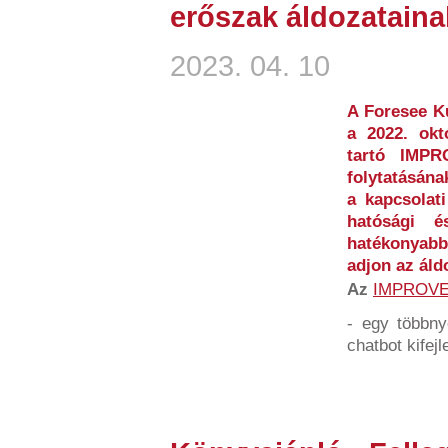
erőszak áldozataina
2023. 04. 10
A Foresee Ku
a 2022. okt
tartó IMP
folytatásána
a kapcsolati
hatósági és
hatékonyabb
adjon az áld
Az
IMPROV
- egy többny
chatbot kifejl