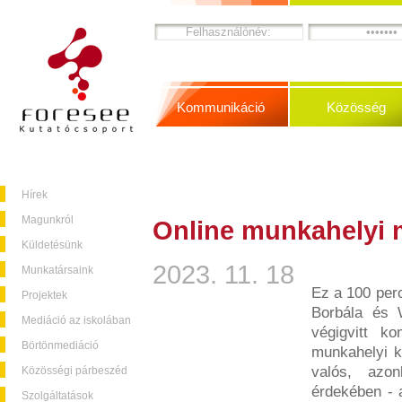
Kommunikáció
Közösség
Hírek
Magunkról
Online munkahelyi 
Küldetésünk
2023. 11. 18
Munkatársaink
Ez a 100 perc
Projektek
Borbála és W
Mediáció az iskolában
végigvitt ko
Börtönmediáció
munkahelyi ko
valós, azo
Közösségi párbeszéd
érdekében - a
Szolgáltatások