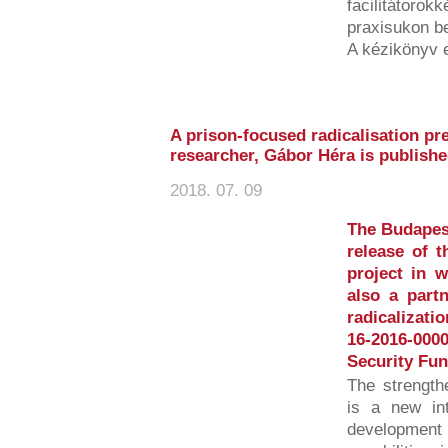
facilitátorok
praxisukon bel
A kézikönyv 
A prison-focused radicalisation pr
researcher, Gábor Héra is publish
2018. 07. 09
The Budapest
release of 
project in 
also a partn
radicalizati
16-2016-00
Security Fun
The strength
is a new int
developmen