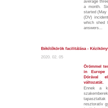
average three
a month. S
started (May 
(DV) inciden
which shed li
answers...
Békítőkörök facilitálása - Kézikön
2020. 02. 05
Örömmel tes
in Europe 
Dórával el
változatát.
Ennek a ki
szakemberek
tapasztalta
resztoratív g