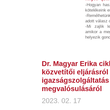
-Hogyan hasz
kötelékeink e
-Remélhetünk
adott válasz 
-Mi zajlik l
amikor a megt
helyezik gond
Dr. Magyar Erika ci
közvetítői eljárásról
igazságszolgáltatá
megvalósulásáról
2023. 02. 17