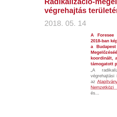
Radikalizáció-megel
végrehajtás terület
2018. 05. 14
A Foresee 
2018-ban kép
a Budapest
Megelőzésé
koordinált, 
támogatott p
„A radikal
végrehajtási
az
Alapítván
Nemzetközi 
és...