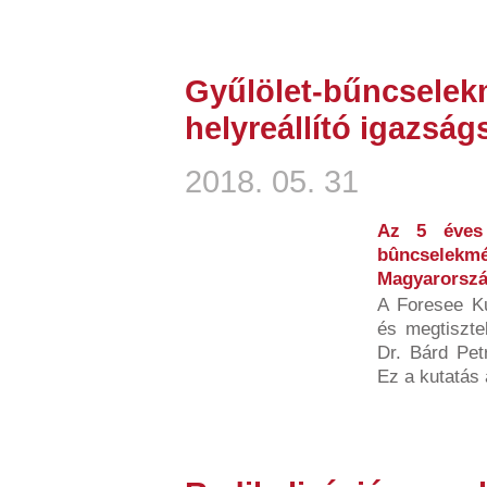
Gyűlölet-bűncselek
helyreállító igazság
2018. 05. 31
Az 5 éves 
bûncsele
Magyarorszá
A Foresee Ku
és megtiszte
Dr. Bárd Petr
Ez a kutatás 