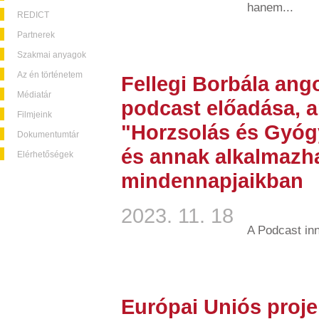
hanem...
REDICT
Partnerek
Szakmai anyagok
Az én történetem
Fellegi Borbála ang
Médiatár
podcast előadása, a
Filmjeink
"Horzsolás és Gyóg
Dokumentumtár
és annak alkalmazh
Elérhetőségek
mindennapjaikban
2023. 11. 18
A Podcast in
Európai Uniós proje