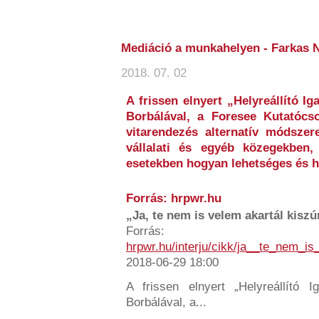
Mediáció a munkahelyen - Farkas Nó
2018. 07. 02
A frissen elnyert „Helyreállító Ig
Borbálával, a Foresee Kutatócso
vitarendezés alternatív módszere
vállalati és egyéb közegekben,
esetekben hogyan lehetséges és h
Forrás: hrpwr.hu
„Ja, te nem is velem akartál kiszúr
Forrás:
hrpwr.hu/interju/cikk/ja__te_nem_i
2018-06-29 18:00
A frissen elnyert „Helyreállító Ig
Borbálával, a...