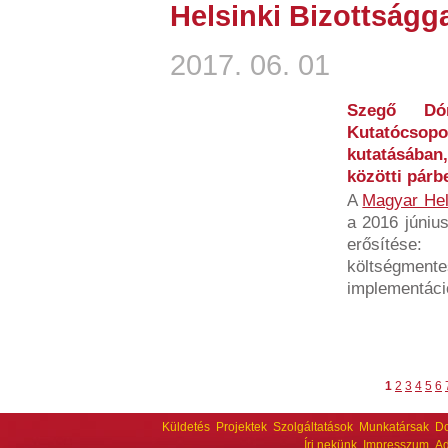
Helsinki Bizottság
2017. 06. 01
Szegő Dó
Kutatócsopor
kutatásában
közötti párb
A
Magyar Hel
a 2016 június
erősíté
költségme
implementáció
1
2
3
4
5
6
Küldetés
Projektek
Szolgáltatások
Munkatársak
D
Írj nekünk
Impresszum
Ad