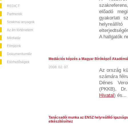
szakreferens
REDICT
előadó megi
Partnerek
gyakorlati s
Szakmai anyagok
helyreállító
elterjedtségé
Az én történetem
A hallgatók n
Médiatár
Filmjeink
Dokumentumtár
Mediációs képzés a Magyar Bíróképző Akadémi
Elérhetőségek
2008. 02. 07
Az ország kü
számára féln
Dénes Vero
(PKKB), Dr
Hivatal
) és...
Tanácsadói munka az ENSZ helyreállító igazságs
elkészítéséhez