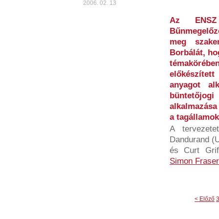
2006. 02. 13
Az ENSZ 
Bűnmegelőz
meg szakem
Borbálát, ho
témaköré
előkészítet
anyagot al
büntetőjog
alkalmazása 
a tagállamok
A tervezete
Dandurand (Un
és Curt Grif
Simon Fraser
< Előző