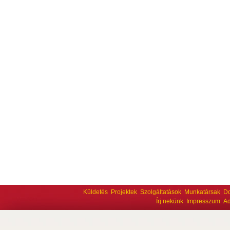
Küldetés
Projektek
Szolgáltatások
Munkatársak
D
Írj nekünk
Impresszum
Ad