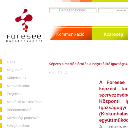
Kommunikáció
Közösség
Hírek
Képzés a mediációról és a helyreállító igazságs
Magunkról
2008. 02. 11
Küldetésünk
A Foresee 
Munkatársaink
képzést ta
Projektek
szervezésébe
Központi I
Mediáció az iskolában
Igazságügy
Börtönmediáció
(Kiskunh
Közösségi párbeszéd
együttműköd
Szolgáltatások
A résztve