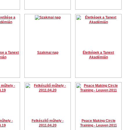
ése a Tanext
Szakmai nap
Életképek a Tanext
ián
Akadémián
műhely -
Felkészítő műhely -
Peace Making Circle
4.19
2011.04.20
Training - Leuven 2011