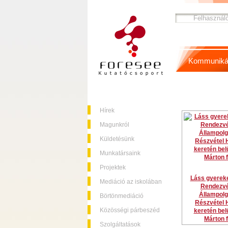
Kommuniká
Hírek
Magunkról
Küldetésünk
Munkatársaink
Projektek
Láss gyereke
Mediáció az iskolában
Rendezvé
Állampolg
Börtönmediáció
Részvétel 
Közösségi párbeszéd
keretén belü
Márton f
Szolgáltatások