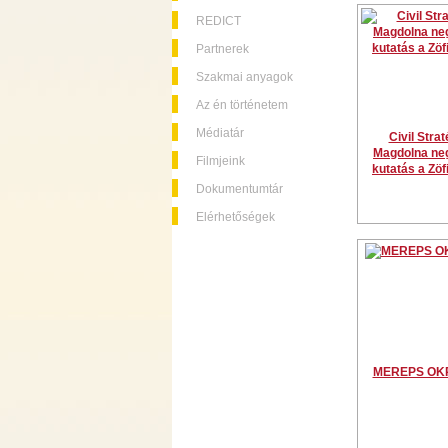
REDICT
Partnerek
Szakmai anyagok
Az én történetem
Médiatár
Civil Strat
Magdolna ne
Filmjeink
kutatás a Zö
Dokumentumtár
Elérhetőségek
MEREPS OKR