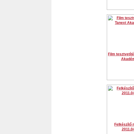
Film tesztvetít
Akadém
Felkészítő 
2011.0