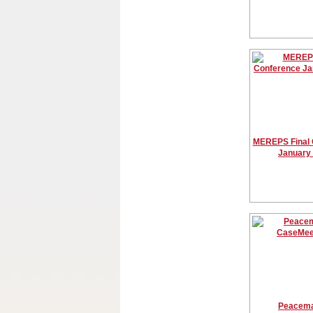
MEREPS Final 
January
Peacema