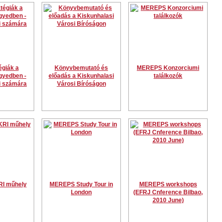
égiák a
Könyvbemutató és
MEREPS Konzorciumi
gyedben -
előadás a Kiskunhalasi
találkozók
fi számára
Városi Bíróságon
I műhely
MEREPS Study Tour in
MEREPS workshops
London
(EFRJ Cnference Bilbao,
2010 June)