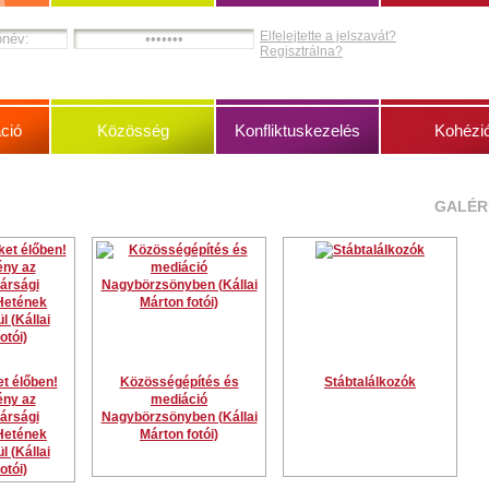
Elfelejtette a jelszavát?
Regisztrálna?
ció
Közösség
Konfliktuskezelés
Kohézi
GALÉR
t élőben!
Közösségépítés és
Stábtalálkozók
ny az
mediáció
ársági
Nagybörzsönyben (Kállai
Hetének
Márton fotói)
l (Kállai
otói)