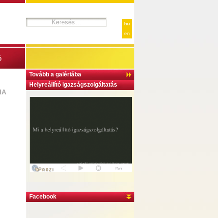
hu
en
ó
Tovább a galériába
Helyreállító igazságszolgáltatás
IA
Facebook