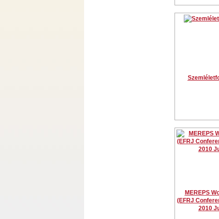
Szemléletf
MEREPS Wo
(EFRJ Conferen
2010 J