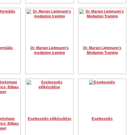
ormálás
Dr. Marian Liebmann's
Dr. Marian Liebmann's
mediation training
Mediation Training
rkshops
Esetkezelés előkészítése
Esetkezelés
ce, Bilbao,
une)