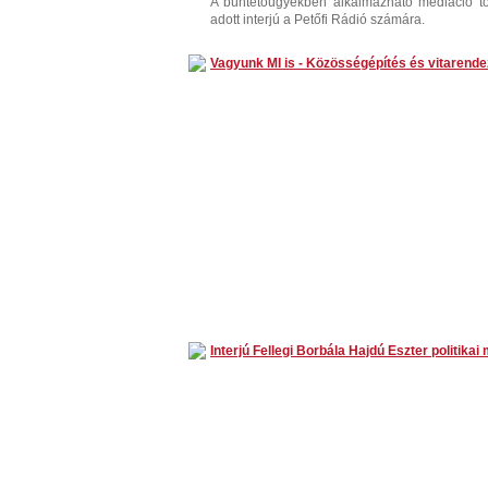
A büntetőügyekben alkalmazható mediáció tö
adott interjú a Petőfi Rádió számára.
Vagyunk MI is - Közösségépítés és vitarende
Interjú Fellegi Borbála Hajdú Eszter politika