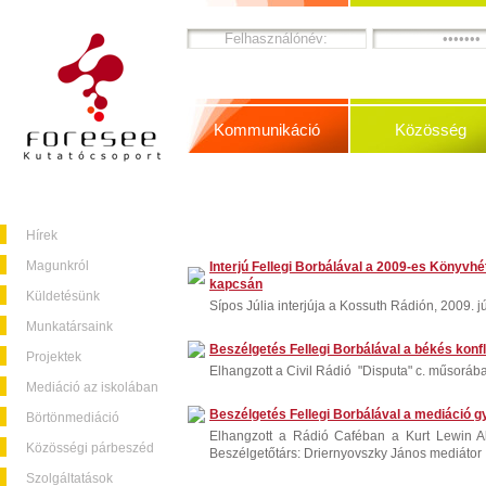
Kommunikáció
Közösség
Hírek
Magunkról
Interjú Fellegi Borbálával a 2009-es Könyv
kapcsán
Küldetésünk
Sípos Júlia interjúja a Kossuth Rádión, 2009. j
Munkatársaink
Beszélgetés Fellegi Borbálával a békés konf
Projektek
Elhangzott a Civil Rádió "Disputa" c. műsorába
Mediáció az iskolában
Beszélgetés Fellegi Borbálával a mediáció gy
Börtönmediáció
Elhangzott a Rádió Caféban a Kurt Lewin A
Közösségi párbeszéd
Beszélgetőtárs: Driernyovszky János mediátor
Szolgáltatások