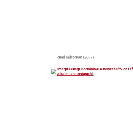
című műsorban (2007)
Interjú Fellegi Borbálával a helyreállító iga
alkalmazhatóságáról.