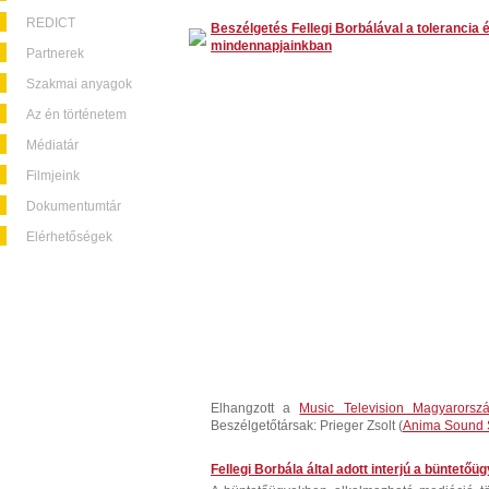
REDICT
Beszélgetés Fellegi Borbálával a tolerancia 
mindennapjainkban
Partnerek
Szakmai anyagok
Az én történetem
Médiatár
Filmjeink
Dokumentumtár
Elérhetőségek
Elhangzott a
Music Television Magyarorsz
Beszélgetőtársak: Prieger Zsolt (
Anima Sound 
Fellegi Borbála által adott interjú a büntet