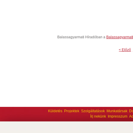
Balassagyarmati Híradóban a
Balassagyarmat
< Előző
Küldetés
Projektek
Szolgáltatások
Munkatársak
D
Írj nekünk
Impresszum
Ad