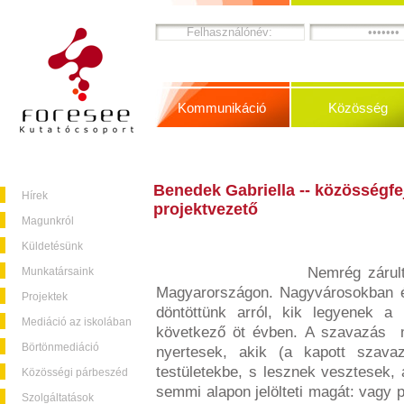
Kommunikáció
Közösség
Benedek Gabriella -- közösségfej
Hírek
projektvezető
Magunkról
Küldetésünk
Nemrég zárul
Munkatársaink
Magyarországon. Nagyvárosokban é
Projektek
döntöttünk arról, kik legyenek a
Mediáció az iskolában
következő öt évben. A szavazás 
Börtönmediáció
nyertesek, akik (a kapott szava
testületekbe, s lesznek vesztesek, 
Közösségi párbeszéd
semmi alapon jelölteti magát: vagy p
Szolgáltatások