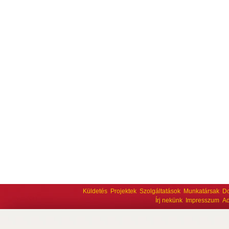
Küldetés
Projektek
Szolgáltatások
Munkatársak
D
Írj nekünk
Impresszum
Ad