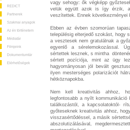
vagy sehogy: ők végképp győztese
REDICT
velük együtt azok is így érzik, 
Partnerek
veszítettek. Ennek következményei 
Szakmai anyagok
Ebben az évben szomorúan tapaszt
Az én történetem
településig elterjedő szokást, hogy 
Médiatár
a vesztesek nem gratulálnak a győ
egyenlő a sérelemokozással. Úg
Filmjeink
sértettek lesznek, s mintha döntenén
Dokumentumtár
sértett pozíciója, mint az ügy le
Elérhetőségek
hagyományosan jól bevált gesztus
ilyen mesterséges polarizációt hátr
hétköznapokba.
Nem kell kreativitás ahhoz, ho
legfontosabb a nyílt kommunikáció 
találkozástól, a kapcsolatoktól- r
győteseknek kreativitás ahhoz, hogy
visszasértődéssel, a másik sértettsé
abszolutizálásával, megdermeszte