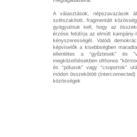
megtagadásával.
A választások, népszavazások á
szétszakított, fragmentált közössé
gyógyulniuk kell, hogy az összek
érzése felülírja az elmúlt kampány-
kényszerességét. Valódi demokrác
képviselők a kisebbségben maradtak
ellentétes a “győztesek” és “v
megközelítésekben otthonos “körmode
és “pólusok” vagy “csoportok” u
módon összekötött (interconnected
közösségek