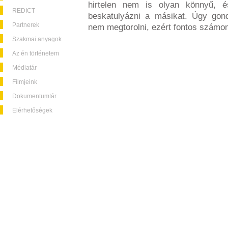
hirtelen nem is olyan könnyű, 
REDICT
beskatulyázni a másikat. Úgy gond
Partnerek
nem megtorolni, ezért fontos számom
Szakmai anyagok
Az én történetem
Médiatár
Filmjeink
Dokumentumtár
Elérhetőségek