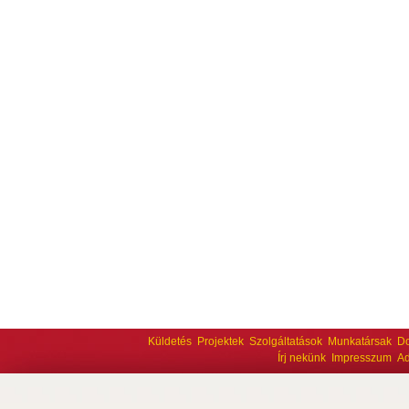
Küldetés
Projektek
Szolgáltatások
Munkatársak
D
Írj nekünk
Impresszum
Ad