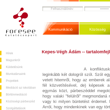
Kommunikáció
Közösség
Kepes-Végh Ádám -- tartalomfej
Hírek
Magunkról
Küldetésünk
A konfliktu
Munkatársaink
leginkább két dologról szól. Szól eg
vetett hitemről, hogy az emberek al
Projektek
fél közvetítésével, de) képesek a
Mediáció az iskolában
egymás közt, párbeszéddel megolda
Börtönmediáció
hogy valaki "felülről" megmondaná 
vagy ki milyen büntetést érdemel.
Közösségi párbeszéd
Arról, hogy mindenkinek van egy tör
Szolgáltatások