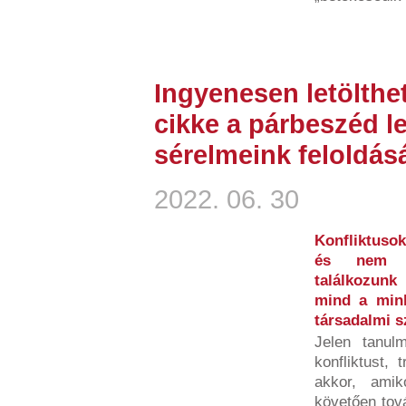
Ingyenesen letölthe
cikke a párbeszéd l
sérelmeink feloldás
2022. 06. 30
Konfliktusok
és nem b
találkozunk
mind a minke
társadalmi 
Jelen tanulm
konfliktust, 
akkor, amik
követően tov