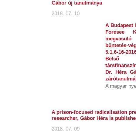
Gábor új tanulmánya
2018. 07. 10
A Budapest 
Foresee Ku
megvasuló 
büntetés-vé
5.1.6-16-2
Belső 
társfinansz
Dr. Héra Gá
zárótanulmán
A magyar nye
A prison-focused radicalisation pr
researcher, Gábor Héra is publish
2018. 07. 09