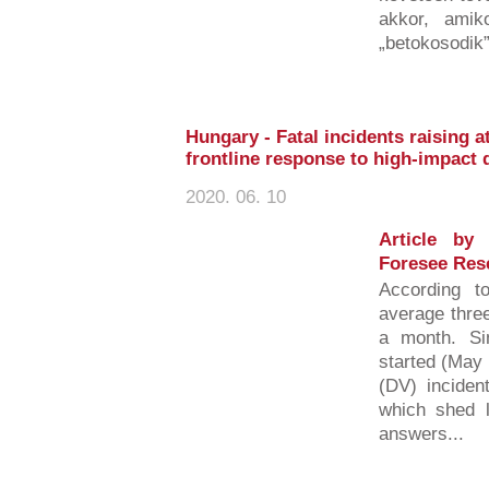
akkor, amiko
„betokosodik”,
Hungary - Fatal incidents raising a
frontline response to high-impact 
2020. 06. 10
Article by
Foresee Res
According t
average three
a month. S
started (May 
(DV) inciden
which shed li
answers...