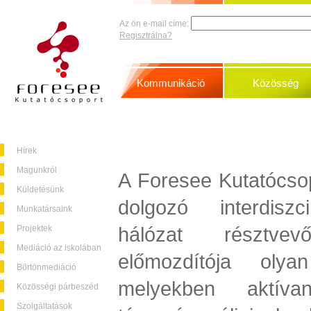
Az ön e-mail címe:
Regisztrálna?
Kommunikáció
Közösség
Hírek
Magunkról
A Foresee Kutatócsop
Küldetésünk
dolgozó interdiszc
Munkatársaink
hálózat résztve
Projektek
Mediáció az iskolában
előmozdítója olya
Börtönmediáció
melyekben aktív
Közösségi párbeszéd
Szolgáltatások