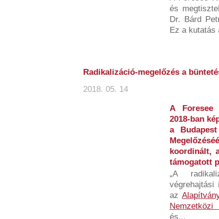
és megtiszte
Dr. Bárd Petr
Ez a kutatás 
Radikalizáció-megelőzés a bünteté
2018. 05. 14
A Foresee 
2018-ban kép
a Budapest
Megelőzésé
koordinált, 
támogatott p
„A radikal
végrehajtási
az
Alapítván
Nemzetközi 
és...