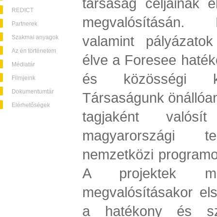
társaság céljainak e
REDICT
megvalósításán. 
Partnerek
valamint pályázatok
Szakmai anyagok
Az én történetem
élve a Foresee haték
Médiatár
és közösségi ke
Filmjeink
Dokumentumtár
Társaságunk önállóa
Elérhetőségek
tagjaként valósí
magyarországi tel
nemzetközi programo
A projektek me
megvalósításakor el
a hatékony és szé