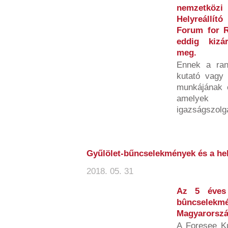
nemzetköz
Helyreállít
Forum for R
eddig kizá
meg.
Ennek a ran
kutató vagy 
munkájának é
amelyek h
igazságszolgá
Gyűlölet-bűncselekmények és a hel
2018. 05. 31
Az 5 éves 
bûncsele
Magyarorszá
A Foresee Ku