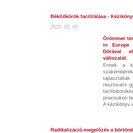
Békítőkörök facilitálása - Kézikön
2020. 02. 05
Örömmel tes
in Europe 
Dórával el
változatát.
Ennek a ki
szakemberek
tapasztalta
resztoratív g
facilitátorok
praxisukon bel
A kézikönyv 
Radikalizáció-megelőzés a börtönö