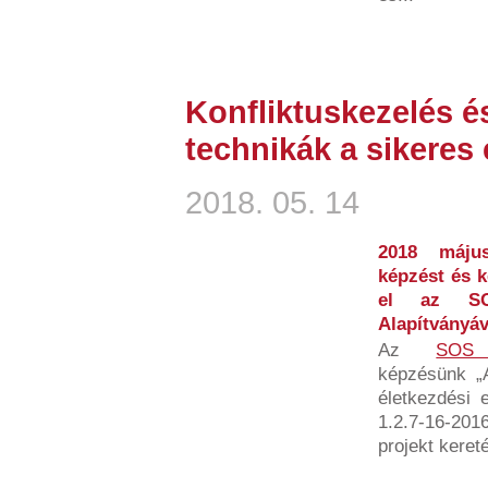
Konfliktuskezelés és
technikák a sikeres
2018. 05. 14
2018 máju
képzést és k
el az SOS
Alapítványá
Az
SOS 
képzésünk „A
életkezdési 
1.2.7-16-20
projekt kereté