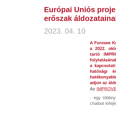
Európai Uniós proje
erőszak áldozataina
2023. 04. 10
A Foresee Ku
a 2022. okt
tartó IMP
folytatásána
a kapcsolati
hatósági és
hatékonyabb
adjon az áld
Az
IMPROV
- egy többny
chatbot kifejl