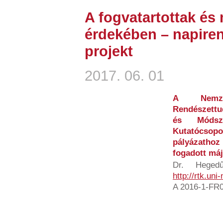
A fogvatartottak é
érdekében – napire
projekt
2017. 06. 01
A Nemzet
Rendészett
és Módsz
Kutatócso
pályázathoz
fogadott máj
Dr. Hegedű
http://rtk.uni
A 2016-1-FR0