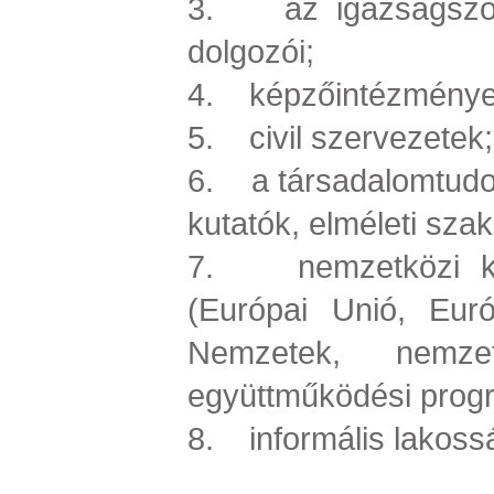
3. az igazságszolg
dolgozói;
4. képzőintézmények
5. civil szervezetek;
6. a társadalomtud
kutatók, elméleti sz
7. nemzetközi köz
(Európai Unió, Eur
Nemzetek, nemze
együttműködési progr
8. informális lakoss