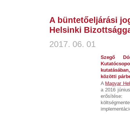
A büntetőeljárási jo
Helsinki Bizottság
2017. 06. 01
Szegő Dó
Kutatócsopor
kutatásában
közötti párb
A
Magyar Hel
a 2016 június
erősíté
költségme
implementáció