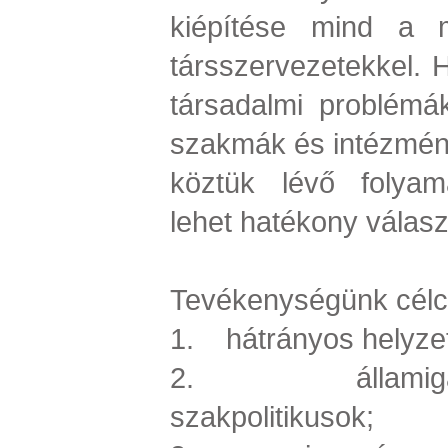
kiépítése mind a 
társszervezetekkel. 
társadalmi problémá
szakmák és intézmén
köztük lévő folyama
lehet hatékony válasz
Tevékenységünk célcs
1. hátrányos helyzet
2. államigazg
szakpolitikusok;