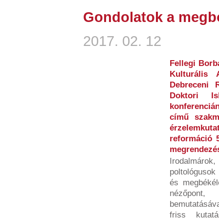
Gondolatok a megb
2017. 02. 12
Fellegi Borb
Kulturális
Debreceni 
Doktori Is
konferenciá
című szakma
érzelemku
reformáció 
megrendezés
Irodalmárok, 
poltológusok
és megbékél
nézőpont,
bemutatásáva
friss kutat