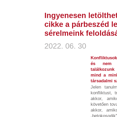
Ingyenesen letölthe
cikke a párbeszéd l
sérelmeink feloldá
2022. 06. 30
Konfliktusok
és nem b
találkozunk
mind a minke
társadalmi 
Jelen tanulm
konfliktust, 
akkor, amik
követően tov
akkor, amiko
„betokosodik”,