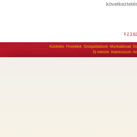
következtetés
1
2
3
Kö
Küldetés
Projektek
Szolgáltatások
Munkatársak
D
Írj nekünk
Impresszum
Ad