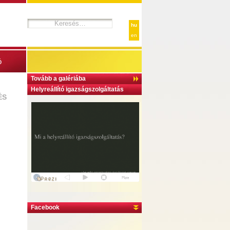
hu
en
ó
Tovább a galériába
Helyreállító igazságszolgáltatás
ÉS
Facebook