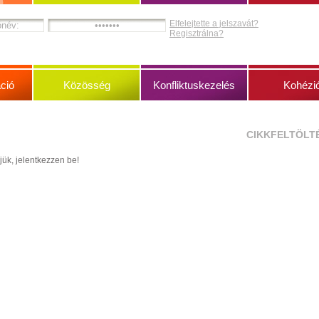
Elfelejtette a jelszavát?
Regisztrálna?
ció
Közösség
Konfliktuskezelés
Kohézi
CIKKFELTÖLT
jük, jelentkezzen be!