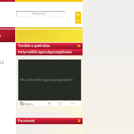
hu
en
ó
Tovább a galériába
Helyreállító igazságszolgáltatás
13
Facebook