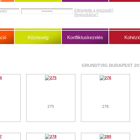
Elfelejtette a jelszavát?
Regisztrálna?
ció
Közösség
Konfliktuskezelés
Kohézi
GRUNDTVIG BUDAPEST 20
275
276