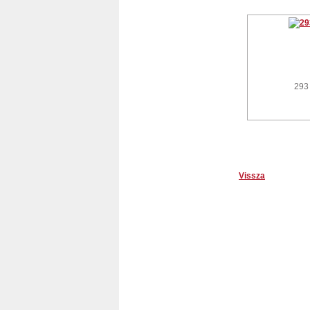
293
Vissza