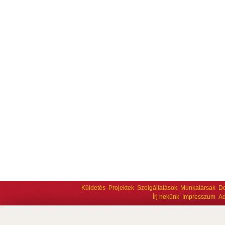
Küldetés
Projektek
Szolgáltatások
Munkatársak
D
Írj nekünk
Impresszum
Ad