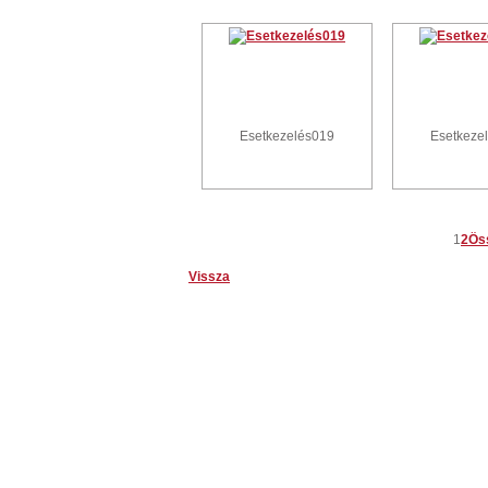
Esetkezelés019
Esetkeze
1
2
Ös
Vissza