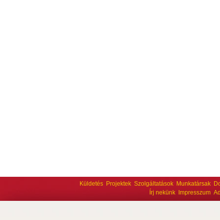
Küldetés
Projektek
Szolgáltatások
Munkatársak
D
Írj nekünk
Impresszum
Ad