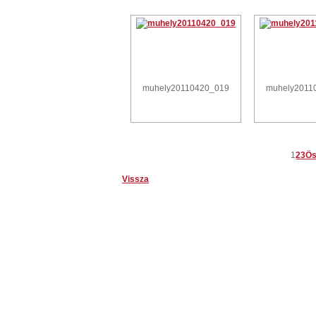
muhely20110420_019
muhely2011
1
2
3
Ös
Vissza