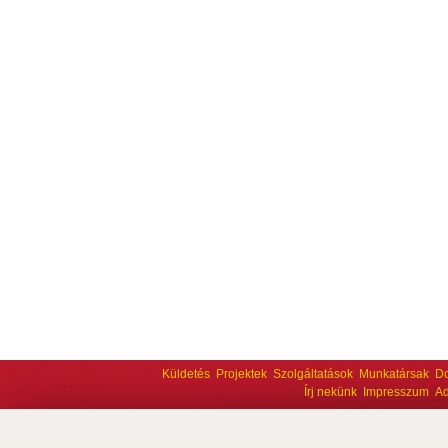
Küldetés
Projektek
Szolgáltatások
Munkatársak
D
Írj nekünk
Impresszum
Ad