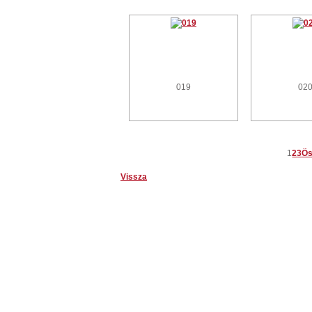
019
02
1
2
3
Ös
Vissza