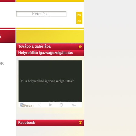
hu
en
ó
Tovább a galériába
Helyreállító igazságszolgáltatás
ÓK
Facebook