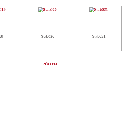
19
Stáb020
Stáb021
1
2
Összes