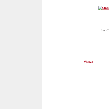
Stáb0
Vissza