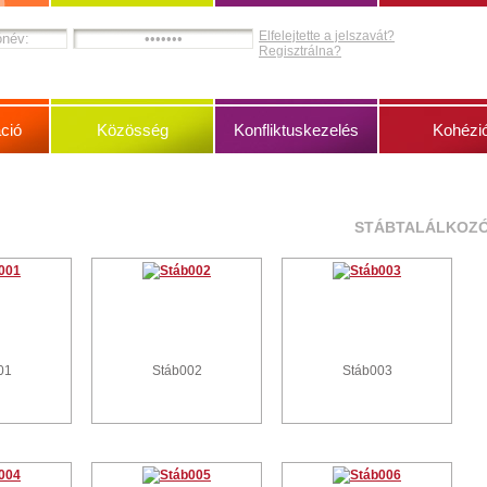
Elfelejtette a jelszavát?
Regisztrálna?
ció
Közösség
Konfliktuskezelés
Kohézi
STÁBTALÁLKOZ
01
Stáb002
Stáb003