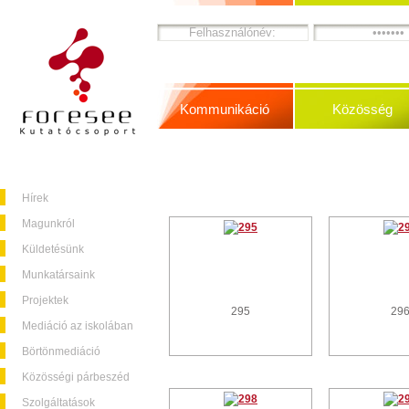
Kommunikáció
Közösség
Hírek
Magunkról
Küldetésünk
Munkatársaink
Projektek
295
29
Mediáció az iskolában
Börtönmediáció
Közösségi párbeszéd
Szolgáltatások