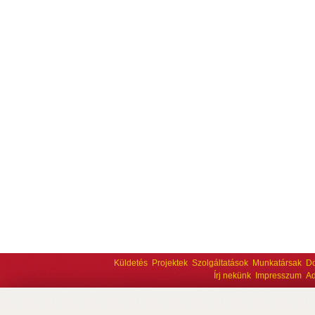
Küldetés
Projektek
Szolgáltatások
Munkatársak
D
Írj nekünk
Impresszum
Ad