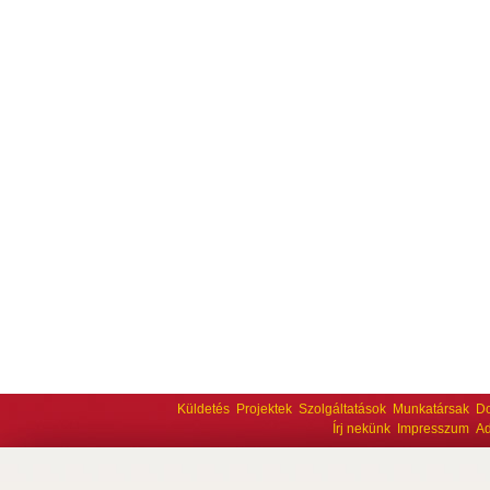
Küldetés
Projektek
Szolgáltatások
Munkatársak
D
Írj nekünk
Impresszum
Ad