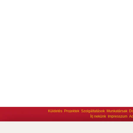
Küldetés
Projektek
Szolgáltatások
Munkatársak
D
Írj nekünk
Impresszum
Ad