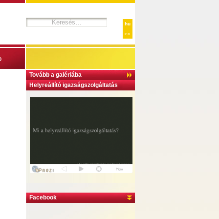
hu
en
ó
Tovább a galériába
Helyreállító igazságszolgáltatás
Facebook