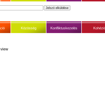
ció
Közösség
Konfliktuskezelés
Kohézi
s view