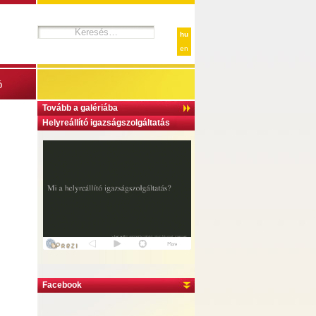
hu
en
ó
Tovább a galériába
Helyreállító igazságszolgáltatás
Facebook