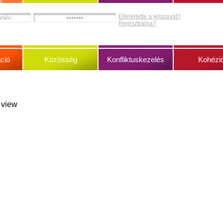
Elfelejtette a jelszavát?
Regisztrálna?
ció
Közösség
Konfliktuskezelés
Kohézi
s view