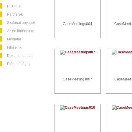
REDICT
Partnerek
Szakmai anyagok
CaseMeetings004
CaseMeet
Az én történetem
Médiatár
Filmjeink
Dokumentumtár
Elérhetőségek
CaseMeetings007
CaseMeet