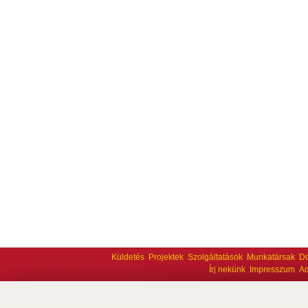
Küldetés
Projektek
Szolgáltatások
Munkatársak
D
Írj nekünk
Impresszum
Ad