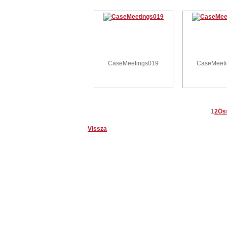
CaseMeetings019
CaseMeet
1
2
Ös
Vissza