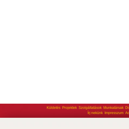
Küldetés
Projektek
Szolgáltatások
Munkatársak
D
Írj nekünk
Impresszum
Ad