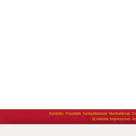
Küldetés
Projektek
Szolgáltatások
Munkatársak
D
Írj nekünk
Impresszum
Ad