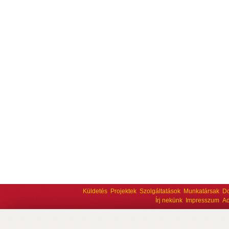
Küldetés
Projektek
Szolgáltatások
Munkatársak
D
Írj nekünk
Impresszum
Ad