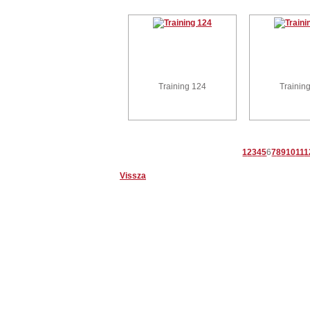
Training 124
Trainin
1
2
3
4
5
6
7
8
9
10
11
1
Vissza