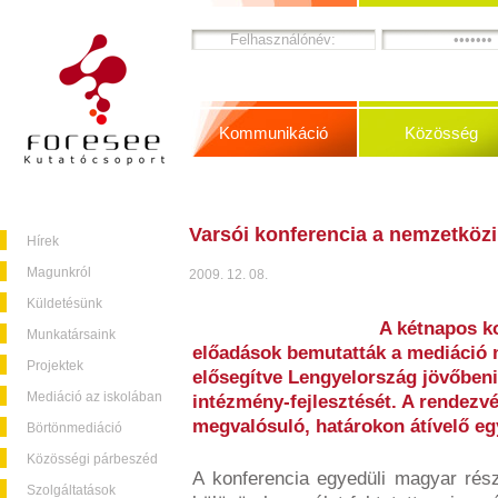
Kommunikáció
Közösség
Varsói konferencia a nemzetköz
Hírek
Magunkról
2009. 12. 08.
Küldetésünk
A kétnapos k
Munkatársaink
előadások bemutatták a mediáció n
Projektek
elősegítve Lengyelország jövőbeni
Mediáció az iskolában
intézmény-fejlesztését. A rendezv
megvalósuló, határokon átívelő eg
Börtönmediáció
Közösségi párbeszéd
A konferencia egyedüli magyar rés
Szolgáltatások