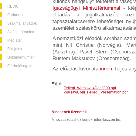
különös hangsúlyt fektetett a viseg
REDICT
Igazságügyi Minisztériummal
- kiép
előadás a jogalkalmazók közö
Partnerek
tapasztalatcserére lehetőséget ny
Szakmai anyagok
szemlélet széleskörű alkalmazásának
Az én történetem
A nemzetközi előadók sorában szám
Médiatár
mint Nil Christie (Norvégia), Mar
Filmjeink
(Ausztria), Pavel Stern (Csehors
Dokumentumtár
Rustem Maksudov (Oroszország).
Elérhetőségek
Az előadás kivonata
innen
, teljes a
Fájlok:
Fellegi_Warsaw_4Dec2009.ppt
WarsawConf_Fellegi_Presentation.pdf
Nincsenek üzenetek
A hozzászóláshoz kérjük, jelentkezzen be.