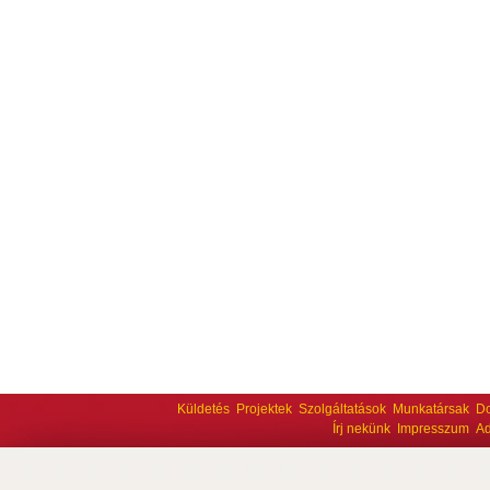
Küldetés
Projektek
Szolgáltatások
Munkatársak
D
Írj nekünk
Impresszum
Ad