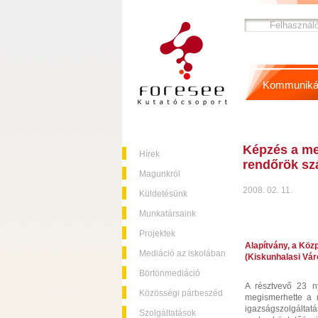
Kommuniká
Képzés a med
Hírek
rendőrök s
Magunkról
2008. 02. 11.
Küldetésünk
Munkatársaink
Projektek
Alapítvány, a Közp
Mediáció az iskolában
(Kiskunhalasi Vá
Börtönmediáció
A résztvevő 23 n
Közösségi párbeszéd
megismerhette a m
igazságszolgáltatá
Szolgáltatások