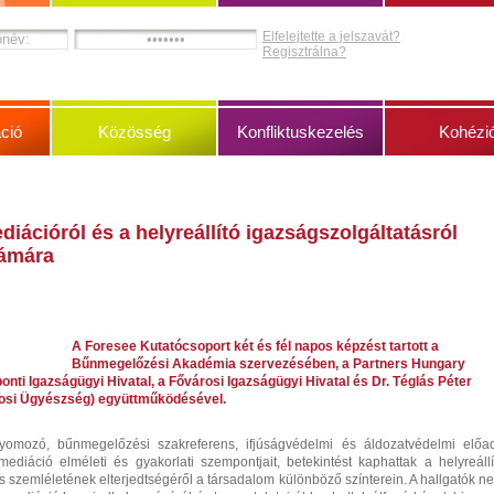
Elfelejtette a jelszavát?
Regisztrálna?
ció
Közösség
Konfliktuskezelés
Kohézi
iációról és a helyreállító igazságszolgáltatásról
zámára
A Foresee Kutatócsoport két és fél napos képzést tartott a
Bűnmegelőzési Akadémia szervezésében, a Partners Hungary
onti Igazságügyi Hivatal, a Fővárosi Igazságügyi Hivatal és Dr. Téglás Péter
rosi Ügyészség) együttműködésével.
yomozó, bűnmegelőzési szakreferens, ifjúságvédelmi és áldozatvédelmi előa
ediáció elméleti és gyakorlati szempontjait, betekintést kaphattak a helyreállí
s szemléletének elterjedtségéről a társadalom különböző színterein. A hallgatók n