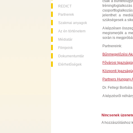
csak a büntetőügyi
tréningfoglalkozás
REDICT
csoportfoglalkozá
Partnerek
jelenthet a mediá
szükségesek a sik
Szakmai anyagok
A képzésen összegy
Az én történetem
megismerjék a med
során is megpróbál
Médiatár
Partnereink:
Filmjeink
Bűnmegelőzési A
Dokumentumtár
Fővárosi Igazságüg
Elérhetőségek
Központi Igazságüg
Partners Hungary 
Dr. Fellegi Borbál
A képzésről néhán
Nincsenek üzenet
A hozzászóláshoz k