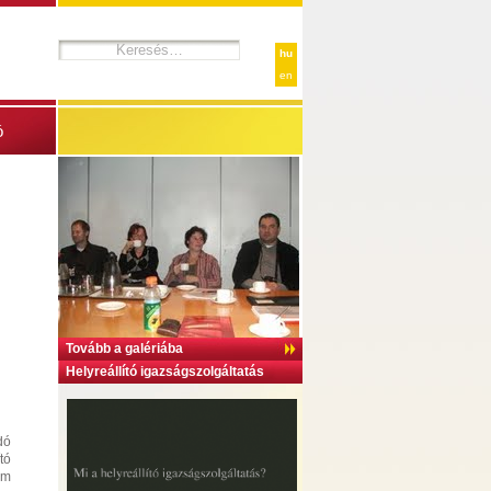
hu
en
ó
Tovább a galériába
Helyreállító igazságszolgáltatás
dó
tó
em