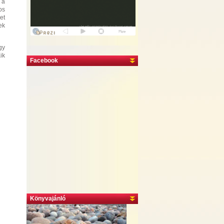
 a
os
et
ek
gy
ik
Facebook
Könyvajánló