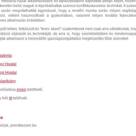
 mediáció hazai alkalmazásáról és tapasztalatairól kaphattak átfogó képet, hiszen
 keretén belül maguk is kipróbálhattak számos konfliktuskezelési technikát. A szám
s során megvitathatták egymással, hogy a rendőri munka során milyen segítség
ció, miként hasznosítható a gyakorlatban, valamint milyen további fejlesztés
eres alkalmazás érdekében.
űlt lelkes, felkészült és "tenni akaró" szakemberek nem csak arra vállalkoztak, ho
iáció eljárását és technikáját, de arra is, hogy szemléletükben és mindennapja
ják alkalmazni a helyreállító igazságszolgáltatási megközelítés főbb üzeneteit.
kadémia
yi Hivatal
yi Hivatal
Alapítvány
a előadása
innen
letölthető.
y fotó
itt
található.
ek
érjük, jelentkezzen be.