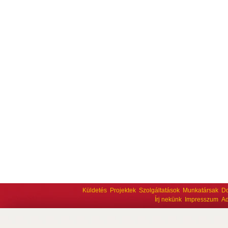
Küldetés
Projektek
Szolgáltatások
Munkatársak
D
Írj nekünk
Impresszum
Ad