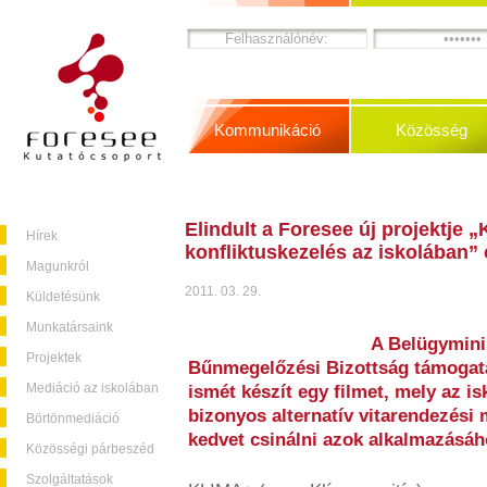
Kommunikáció
Közösség
Elindult a Foresee új projektje
Hírek
konfliktuskezelés az iskolában”
Magunkról
2011. 03. 29.
Küldetésünk
Munkatársaink
A Belügymini
Projektek
Bűnmegelőzési Bizottság támogatá
Mediáció az iskolában
ismét készít egy filmet, mely az 
bizonyos alternatív vitarendezési
Börtönmediáció
kedvet csinálni azok alkalmazásáh
Közösségi párbeszéd
Szolgáltatások