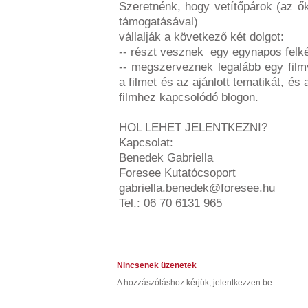
Szeretnénk, hogy vetítőpárok (az ő
támogatásával)
vállalják a következő két dolgot:
-- részt vesznek egy egynapos fel
-- megszerveznek legalább egy filmv
a filmet és az ajánlott tematikát, és
filmhez kapcsolódó blogon.
HOL LEHET JELENTKEZNI?
Kapcsolat:
Benedek Gabriella
Foresee Kutatócsoport
gabriella.benedek@foresee.hu
Tel.: 06 70 6131 965
Nincsenek üzenetek
A hozzászóláshoz kérjük, jelentkezzen be.