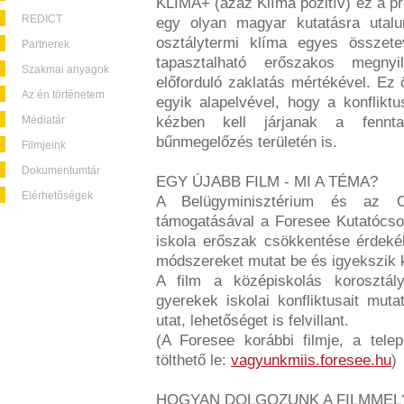
KLIMA+ (azaz Klíma pozitív) ez a pr
REDICT
egy olyan magyar kutatásra utalu
osztálytermi klíma egyes összet
Partnerek
tapasztalható erőszakos megnyi
Szakmai anyagok
előforduló zaklatás mértékével. E
Az én történetem
egyik alapelvével, hogy a konflik
Médiatár
kézben kell járjanak a fennt
bűnmegelőzés területén is.
Filmjeink
Dokumentumtár
EGY ÚJABB FILM - MI A TÉMA?
Elérhetőségek
A Belügyminisztérium és az O
támogatásával a Foresee Kutatócsop
iskola erőszak csökkentése érdekéb
módszereket mutat be és igyekszik 
A film a középiskolás korosztál
gyerekek iskolai konfliktusait muta
utat, lehetőséget is felvillant.
(A Foresee korábbi filmje, a telep
tölthető le:
vagyunkmiis.foresee.hu
)
HOGYAN DOLGOZUNK A FILMMEL