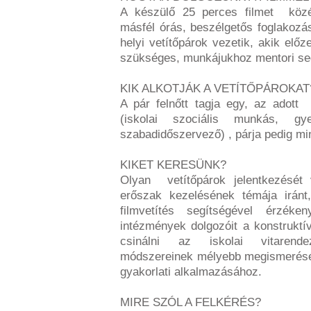
A készülő 25 perces filmet közép
másfél órás, beszélgetős foglakozá
helyi vetítőpárok vezetik, akik előz
szükséges, munkájukhoz mentori seg
KIK ALKOTJÁK A VETÍTŐPÁROKAT
A pár felnőtt tagja egy, az adott
(iskolai szociális munkás, gye
szabadidőszervező) , párja pedig min
KIKET KERESÜNK?
Olyan vetítőpárok jelentkezését 
erőszak kezelésének témája irán
filmvetítés segítségével érzék
intézmények dolgozóit a konstrukt
csinálni az iskolai vitarende
módszereinek mélyebb megismerésé
gyakorlati alkalmazásához.
MIRE SZÓL A FELKÉRÉS?