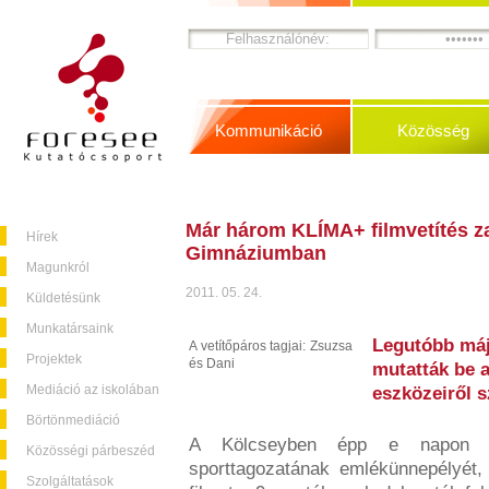
Kommunikáció
Közösség
Már három KLÍMA+ filmvetítés za
Hírek
Gimnáziumban
Magunkról
2011. 05. 24.
Küldetésünk
Munkatársaink
Legutóbb máj
A vetítőpáros tagjai: Zsuzsa
Projektek
és Dani
mutatták be a
Mediáció az iskolában
eszközeiről s
Börtönmediáció
A Kölcseyben épp e napon t
Közösségi párbeszéd
sporttagozatának emlékünnepélyét,
Szolgáltatások