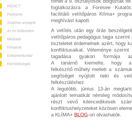
filmet a 9. osztályosok dolgozták fe
REDICT
foglalkozásra a Foresee Kutatóc
facilitáló vetítőpáros Klíma+ prog
Partnerek
meghívást kapott.
Szakmai anyagok
A vetítés után egy órás beszélget
Az én történetem
vetítőpáros pedagógus tagja szerint
Médiatár
tiszteletet érdemelnek azért, hogy ka
Filmjeink
konfliktusaikat. Véleménye szerint 
Dokumentumtár
tagadása gyakori formája 
A tanárnő kiemelte, hogy a
Elérhetőségek
felkészítő műhely mellett a számuk
segítséget nyújtott neki és vet
felkészüléshez.
A legutóbb, június 13-án megtarto
ajánlott tematikát némileg módosít
részt vevő kilencedikesek szá
konfliktushelyzeteket közösen eleme
a KLÍMA+
BLOG
-on olvashatók.