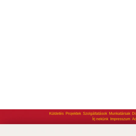
Küldetés
Projektek
Szolgáltatások
Munkatársak
D
Írj nekünk
Impresszum
Ad