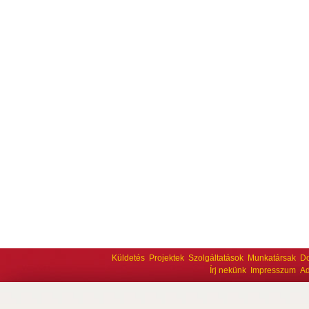
Küldetés
Projektek
Szolgáltatások
Munkatársak
D
Írj nekünk
Impresszum
Ad