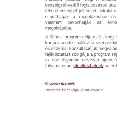
beszélgető-vetítő foglalkozások uta
tehetetlenséggel jellemzett iskolai
elindíthatják a megelőzéshez é
valamint bevonhatják az érint
megoldásába.
A Klíma+ program célja az is, hogy 
kortárs segítők hálózattá szervező
és szakmai konzultációjuk megvalós
tájékoztatást szolgálja a program sa
az ősz folyamán tervezett újabb f
folyamatosan
jelentkezhetnek
az érd
Nincsenek üzenetek
A hozzászóláshoz kérjük, jelentkezzen be.