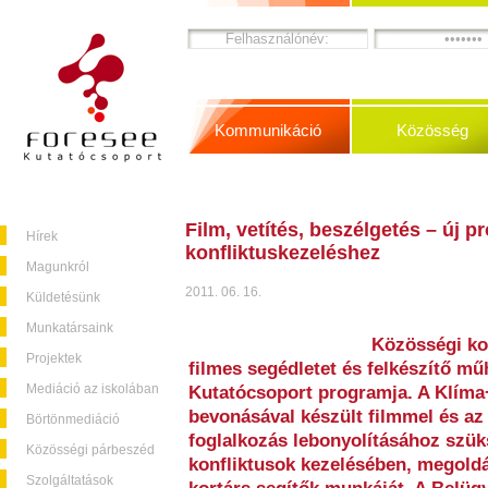
Kommunikáció
Közösség
Film, vetítés, beszélgetés – új 
Hírek
konfliktuskezeléshez
Magunkról
2011. 06. 16.
Küldetésünk
Munkatársaink
Közösségi kon
Projektek
filmes segédletet és felkészítő mű
Mediáció az iskolában
Kutatócsoport programja. A Klíma
bevonásával készült filmmel és az 
Börtönmediáció
foglalkozás lebonyolításához szüks
Közösségi párbeszéd
konfliktusok kezelésében, megold
Szolgáltatások