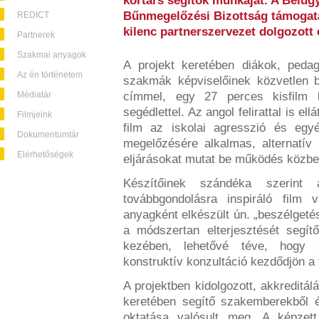
kortárs segítők munkáját. A Belü
Bűnmegelőzési Bizottság támogatá
REDICT
kilenc partnerszervezet dolgozott 
Partnerek
Szakmai anyagok
A projekt keretében diákok, peda
Az én történetem
szakmák képviselőinek közvetlen 
Médiatár
címmel, egy 27 perces kisfilm 
segédlettel. Az angol felirattal is el
Filmjeink
film az iskolai agresszió és egyé
Dokumentumtár
megelőzésére alkalmas, alternatív
Elérhetőségek
eljárásokat mutat be működés közbe
Készítőinek szándéka szerint
továbbgondolásra inspiráló film
anyagként elkészült ún. „beszélgetés
a módszertan elterjesztését segí
kezében, lehetővé téve, hogy a
konstruktív konzultáció kezdődjön a
A projektben kidolgozott, akkreditál
keretében segítő szakemberekből és
oktatása valósult meg. A képzett 