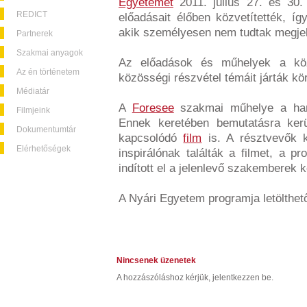
Egyetemét
2011. július 27. és 30.
REDICT
előadásait élőben közvetítették, í
akik személyesen nem tudtak megje
Partnerek
Szakmai anyagok
Az előadások és műhelyek a közös
Az én történetem
közösségi részvétel témáit járták kö
Médiatár
A
Foresee
szakmai műhelye a har
Filmjeink
Ennek keretében bemutatásra ker
Dokumentumtár
kapcsolódó
film
is. A résztvevők k
Elérhetőségek
inspirálónak találták a filmet, a 
indított el a jelenlevő szakemberek k
A Nyári Egyetem programja letölthe
Nincsenek üzenetek
A hozzászóláshoz kérjük, jelentkezzen be.