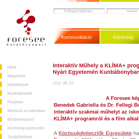
Kommunikáció
Közösség
Interaktív Műhely a KLÍMA+ pro
Hírek
Nyári Egyetemén Kunbábonyba
Magunkról
2011. 08. 22.
Küldetésünk
Munkatársaink
A Foresee kép
Projektek
Benedek Gabriella és Dr. Fellegi B
Mediáció az iskolában
interaktív szakmai műhelyt az isko
KLÍMA+ programról és a film alka
Börtönmediáció
Közösségi párbeszéd
A
Közösségfejlesztők Egyesülete
ha
Szolgáltatások