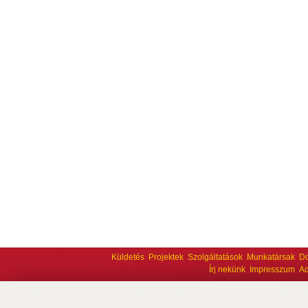
Küldetés
Projektek
Szolgáltatások
Munkatársak
D
Írj nekünk
Impresszum
Ad