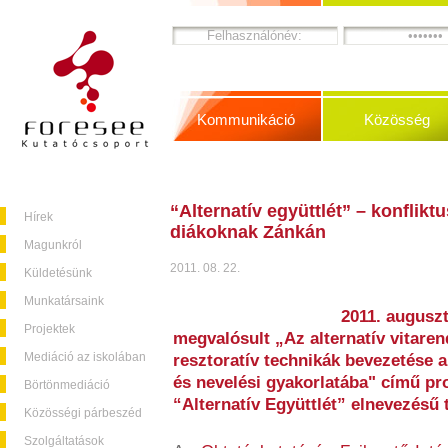
Kommunikáció
Közösség
“Alternatív együttlét” – konflik
Hírek
diákoknak Zánkán
Magunkról
2011. 08. 22.
Küldetésünk
Munkatársaink
2011. auguszt
Projektek
megvalósult „Az alternatív vitaren
Mediáció az iskolában
resztoratív technikák bevezetése
és nevelési gyakorlatába" című pr
Börtönmediáció
“Alternatív Együttlét” elnevezésű 
Közösségi párbeszéd
Szolgáltatások