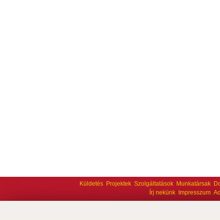
Küldetés
Projektek
Szolgáltatások
Munkatársak
D
Írj nekünk
Impresszum
Ad