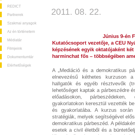
REDICT
2011. 08. 22.
Partnerek
Szakmai anyagok
Az én történetem
Június 9-én F
Médiatár
Kutatócsoport vezetője, a CEU Ny
Filmjeink
képzésének egyik oktatójaként két 
harminchat fős – többségében amer
Dokumentumtár
Elérhetőségek
A „Mediáció és a demokratikus pá
elnevezésű kéthetes kurzuson a 
hallgatók és egyéb résztvevők (tr
lehetőséget kaptak a párbeszédre é
előadásokon, párbeszédeken, 
gyakorlatokon keresztül vezették be 
és gyakorlatába. A kurzus során
stratégiák, melyek segítségével elős
demokratikus párbeszéd. A példaként
esetek a civil életből és a büntetőe