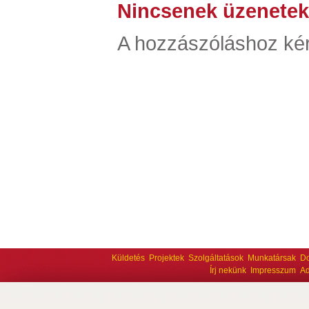
Nincsenek üzenetek
A hozzászóláshoz kér
Küldetés
Projektek
Szolgáltatások
Munkatársak
D
Írj nekünk
Impresszum
Ad