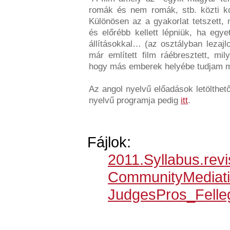
romák és nem romák, stb. közti kon
Különösen az a gyakorlat tetszett,
és előrébb kellett lépniük, ha egye
állításokkal… (az osztályban lezajlot
már említett film ráébresztett, m
hogy más emberek helyébe tudjam m
Az angol nyelvű előadások letölthe
nyelvű programja pedig
itt
.
Fájlok:
2011.Syllabus.rev
CommunityMediati
JudgesPros_Felle