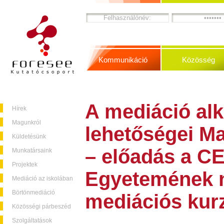
Kommunikáció
Közösség
A mediáció al
Hírek
Magunkról
lehetőségei M
Küldetésünk
– előadás a C
Munkatársaink
Projektek
Egyetemének 
Mediáció az iskolában
Börtönmediáció
mediációs kur
Közösségi párbeszéd
Szolgáltatások