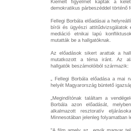
Kiemelt figyelmet kaptak a kelet-
demokratikus párbeszéddel történő f
Fellegi Borbála előadásai a helyreál
bírói és ügyészi attitűdvizsgálatok 
mediáció etnikai lapú konfliktus
mutatták be a hallgatóknak.
Az előadások sikert arattak a hal
mutatkozott a téma iránt. Az al
hallgatók beszámolóiból származik:
„ Fellegi Borbála előadása a mai 
helyét Magyarország büntető igazság
„Megindítónak találtam a vendégelő
Borbála azon előadását, melybe
alkalmazott resztoratív eljárás
Minnesotában jelenleg folyamatban l
"A film amely az egyik magyar tele