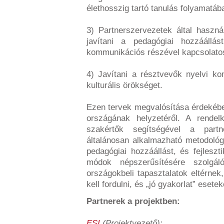
élethosszig tartó tanulás folyamatáb
3) Partnerszervezetek által haszná
javítani a pedagógiai hozzáállá
kommunikációs részével kapcsolato
4) Javítani a résztvevők nyelvi ko
kulturális örökséget.
Ezen tervek megvalósítása érdekébe
országának helyzetéről. A rendel
szakértők segítségével a part
általánosan alkalmazható metodológ
pedagógiai hozzáállást, és fejleszti
módok népszerűsítésére szolgá
országokbeli tapasztalatok eltérnek
kell fordulni, és „jó gyakorlat” esete
Partnerek a projektben:
ESI
(Projektvezető):