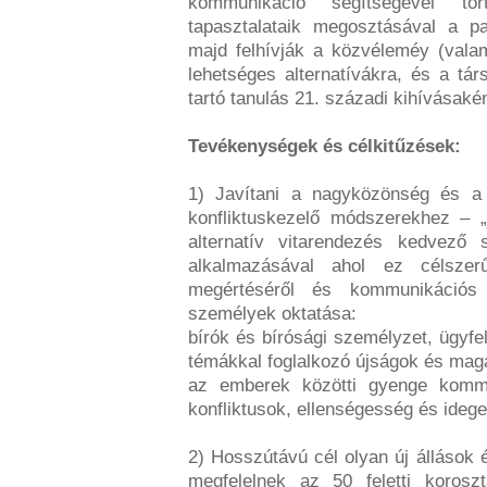
kommunikáció segítségével tör
tapasztalataik megosztásával a pa
majd felhívják a közvéleméy (valam
lehetséges alternatívákra, és a tá
tartó tanulás 21. századi kihívásakén
Tevékenységek és célkitűzések:
1) Javítani a nagyközönség és a 
konfliktuskezelő módszerekhez – „
alternatív vitarendezés kedvező
alkalmazásával ahol ez célsze
megértéséről és kommunikációs 
személyek oktatása:
bírók és bírósági személyzet, ügyfe
témákkal foglalkozó újságok és maga
az emberek közötti gyenge kommu
konfliktusok, ellenségesség és idege
2) Hosszútávú cél olyan új álláso
megfelelnek az 50 feletti korosz