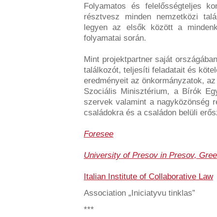
Folyamatos és felelősségteljes ko
résztvesz minden nemzetközi talá
legyen az elsők között a mindenko
folyamatai során.
Mint projektpartner saját országába
találkozót, teljesíti feladatait és kö
eredményeit az önkormányzatok, az
Szociális Minisztérium, a Bírók E
szervek valamint a nagyközönség ré
családokra és a családon belüli erős
Foresee
University of Presov in Presov, Gree
Italian Institute of Collaborative Law
Association „Iniciatyvu tinklas”
***