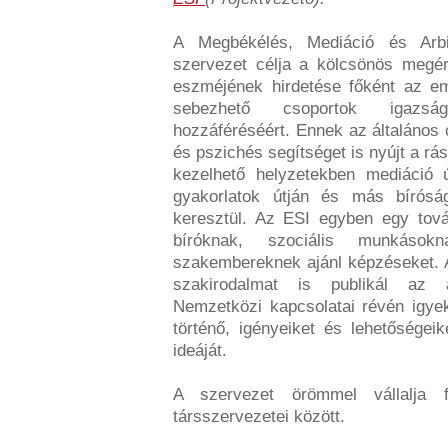
A Megbékélés, Mediáció és Arbi
szervezet célja a kölcsönös megé
eszméjének hirdetése főként az em
sebezhető csoportok igazság
hozzáféréséért. Ennek az általános
és pszichés segítséget is nyújt a r
kezelhető helyzetekben mediáció ú
gyakorlatok útján és más bíróság
keresztül. Az ESI egyben egy tov
bíróknak, szociális munkáso
szakembereknek ajánl képzéseket. 
szakirodalmat is publikál az a
Nemzetközi kapcsolatai révén igyek
történő, igényeiket és lehetőségei
ideáját.
A szervezet örömmel vállalja 
társszervezetei között.