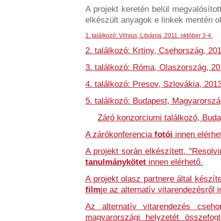
A projekt keretén belül megvalósítot
elkészült anyagok e linkek mentén o
1. találkozó: Vilnius, Litvánia,
2011. október 3-4
.
2. találkozó: Krtiny, Csehország, 20
3. találkozó: Róma, Olaszország, 20
4. találkozó: Presov, Szlovákia, 2013
5. találkozó: Budapest, Magyarorszá
Záró konzorciumi találkozó, Bud
A zárókonferencia
fotói
innen elérhe
A projekt során elkészített, "Resolv
tanulmánykötet
innen elérhető.
A projekt olasz partnere által készí
film
je az alternatív vitarendezésről 
Az alternatív vitarendezés csehor
magyarországi helyzetét összefog