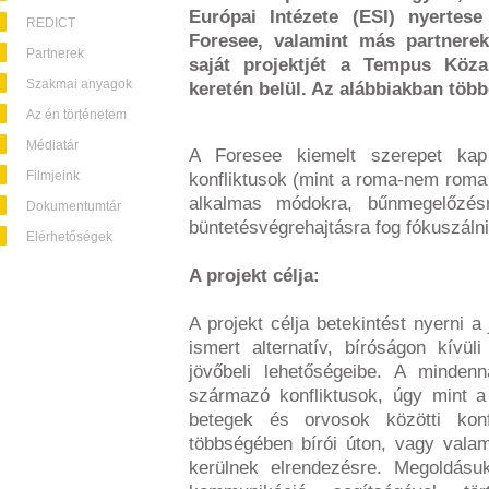
Európai Intézete (ESI) nyertes
REDICT
Foresee, valamint más partnerek
Partnerek
saját projektjét a Tempus Köza
Szakmai anyagok
keretén belül. Az alábbiakban több
Az én történetem
Médiatár
A Foresee kiemelt szerepet kap
Filmjeink
konfliktusok (mint a roma-nem roma 
alkalmas módokra, bűnmegelőzésre
Dokumentumtár
büntetésvégrehajtásra fog fókuszálni
Elérhetőségek
A projekt célja:
A projekt célja betekintést nyerni 
ismert alternatív, bíróságon kívüli
jövőbeli lehetőségeibe. A mindenn
származó konfliktusok, úgy mint a
betegek és orvosok közötti konf
többségében bírói úton, vagy valam
kerülnek elrendezésre. Megoldásuk