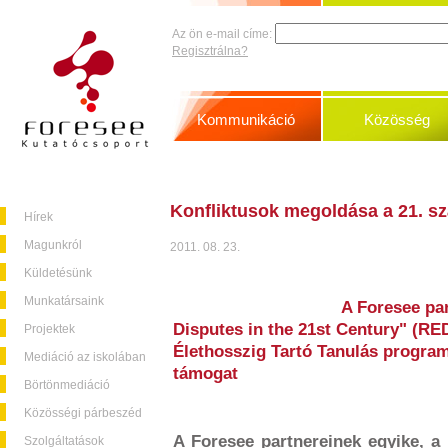
Az ön e-mail címe:
Regisztrálna?
Kommunikáció
Közösség
Konfliktusok megoldása a 21. s
Hírek
Magunkról
2011. 08. 23.
Küldetésünk
Munkatársaink
A Foresee par
Disputes in the 21st Century" (RE
Projektek
Élethosszig Tartó Tanulás progra
Mediáció az iskolában
támogat
Börtönmediáció
Közösségi párbeszéd
A Foresee partnereinek egyike, a
Szolgáltatások