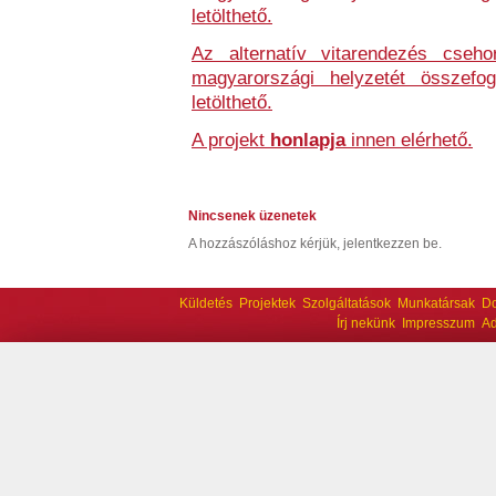
letölthető.
Az alternatív vitarendezés csehor
magyarországi helyzetét összefo
letölthető.
A projekt
honlapja
innen elérhető.
Nincsenek üzenetek
A hozzászóláshoz kérjük, jelentkezzen be.
Küldetés
Projektek
Szolgáltatások
Munkatársak
D
Írj nekünk
Impresszum
Ad