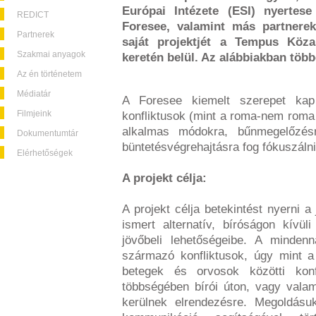
Európai Intézete (ESI) nyertes
REDICT
Foresee, valamint más partnerek
Partnerek
saját projektjét a Tempus Köza
Szakmai anyagok
keretén belül. Az alábbiakban több
Az én történetem
Médiatár
A Foresee kiemelt szerepet kap
Filmjeink
konfliktusok (mint a roma-nem roma 
alkalmas módokra, bűnmegelőzésre
Dokumentumtár
büntetésvégrehajtásra fog fókuszálni
Elérhetőségek
A projekt célja:
A projekt célja betekintést nyerni 
ismert alternatív, bíróságon kívüli
jövőbeli lehetőségeibe. A mindenn
származó konfliktusok, úgy mint a
betegek és orvosok közötti konf
többségében bírói úton, vagy valam
kerülnek elrendezésre. Megoldásuk