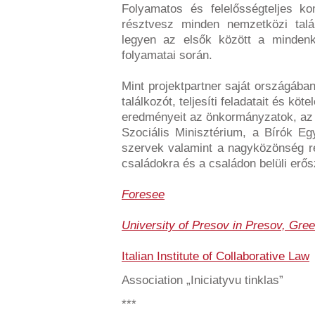
Folyamatos és felelősségteljes ko
résztvesz minden nemzetközi talá
legyen az elsők között a mindenko
folyamatai során.
Mint projektpartner saját országába
találkozót, teljesíti feladatait és kö
eredményeit az önkormányzatok, az
Szociális Minisztérium, a Bírók E
szervek valamint a nagyközönség ré
családokra és a családon belüli erős
Foresee
University of Presov in Presov, Gree
Italian Institute of Collaborative Law
Association „Iniciatyvu tinklas”
***