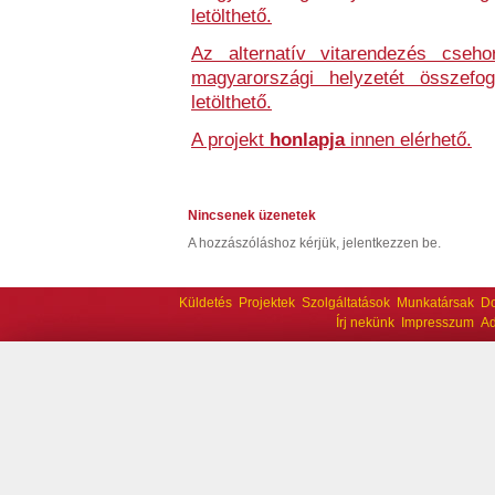
letölthető.
Az alternatív vitarendezés csehor
magyarországi helyzetét összefo
letölthető.
A projekt
honlapja
innen elérhető.
Nincsenek üzenetek
A hozzászóláshoz kérjük, jelentkezzen be.
Küldetés
Projektek
Szolgáltatások
Munkatársak
D
Írj nekünk
Impresszum
Ad