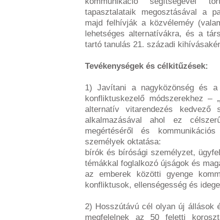
kommunikáció segítségével tör
tapasztalataik megosztásával a pa
majd felhívják a közvéleméy (valam
lehetséges alternatívákra, és a tá
tartó tanulás 21. századi kihívásakén
Tevékenységek és célkitűzések:
1) Javítani a nagyközönség és a 
konfliktuskezelő módszerekhez – „
alternatív vitarendezés kedvező
alkalmazásával ahol ez célsze
megértéséről és kommunikációs 
személyek oktatása:
bírók és bírósági személyzet, ügyfe
témákkal foglalkozó újságok és maga
az emberek közötti gyenge kommu
konfliktusok, ellenségesség és idege
2) Hosszútávú cél olyan új álláso
megfelelnek az 50 feletti korosz