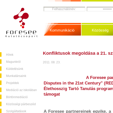
Kommunikáció
Közösség
Konfliktusok megoldása a 21. s
Hírek
Magunkról
2011. 08. 23.
Küldetésünk
Munkatársaink
A Foresee par
Disputes in the 21st Century" (RE
Projektek
Élethosszig Tartó Tanulás progra
Mediáció az iskolában
támogat
Börtönmediáció
Közösségi párbeszéd
A Foresee partnereinek egyike, a
Szolgáltatások