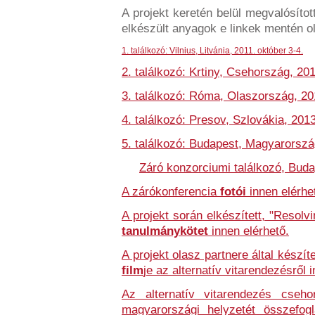
A projekt keretén belül megvalósítot
elkészült anyagok e linkek mentén o
1. találkozó: Vilnius, Litvánia,
2011. október 3-4
.
2. találkozó: Krtiny, Csehország, 20
3. találkozó: Róma, Olaszország, 20
4. találkozó: Presov, Szlovákia, 2013
5. találkozó: Budapest, Magyarorszá
Záró konzorciumi találkozó, Bud
A zárókonferencia
fotói
innen elérhe
A projekt során elkészített, "Resolv
tanulmánykötet
innen elérhető.
A projekt olasz partnere által készí
film
je az alternatív vitarendezésről 
Az alternatív vitarendezés csehor
magyarországi helyzetét összefog