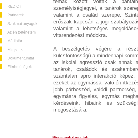
témák között voltak a bántal
REDICT
személyiségjegyei, a tanárok szerep
valamint a család szerepe. Szint
Partnerek
erőszak kapcsán a jogi szabályozás
Szakmai anyagok
valamint a lehetséges megoldások
Az én történetem
vitarendezési módokra.
Médiatár
A beszélgetés végére a részt
Filmjeink
kulcsfontosságú a mindennapi komm
Dokumentumtár
az iskolai agresszió csak annak 
Elérhetőségek
tanárok, családok és szakember
számtalan apró interakció képez.
ezeket az egymással való érintkezés
jobb párbeszéd, valódi partnerség
egymásra figyelés, egymás meghal
kérdéseink, hibáink és szükség
megosztására.
Nincsenek üzenetek