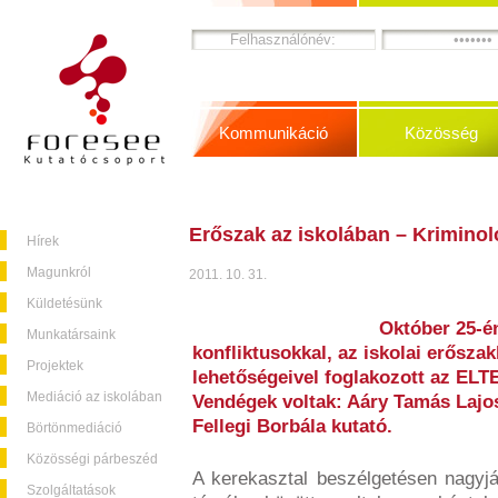
Kommunikáció
Közösség
Erőszak az iskolában – Kriminol
Hírek
Magunkról
2011. 10. 31.
Küldetésünk
Október 25-én
Munkatársaink
konfliktusokkal, az iskolai erőszak
Projektek
lehetőségeivel foglakozott az ELT
Mediáció az iskolában
Vendégek voltak: Aáry Tamás Lajos
Fellegi Borbála kutató.
Börtönmediáció
Közösségi párbeszéd
A kerekasztal beszélgetésen nagyjáb
Szolgáltatások