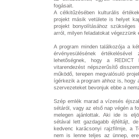
fogásait.
A célkitűzésében kulturális érték
projekt másik vetülete is helyet k
projekt bonyolításához szükséges o
arról, milyen feladatokat végezzünk 
A program minden találkozója a ké
érvényesülésének értékeléséve
lehetőségnek, hogy a REDICT ker
vitarendezést népszerűsítő disszem
működő, terepen megvalósuló projek
ígérkezik a program ahhoz is, hogy 
szervezeteket bevonjuk ebbe a nemz
Szép emlék marad a vízesés éjszak
sétáról, vagy az első nap végén a fo
melegen ajánlottak. Aki ide is el
sétával lett gazdagabb éjféltájt, 
kedvenc karácsonyi rajzfilmje, a 
nem is lenne teljes az ünnep, er