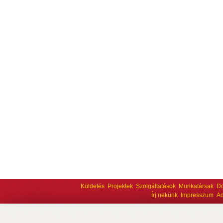
Küldetés
Projektek
Szolgáltatások
Munkatársak
D
Írj nekünk
Impresszum
Ad