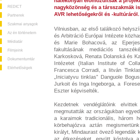
hatékonyan előmozdítsák a projekt
REDICT
nagyközönség és a társszakmák is
AVR lehetőségekről és -kultúráról.
Partnerek
Szakmai anyagok
Vilniusban, az első találkozó helys
Az én történetem
és Arbitráció Európai Intézete közh
Médiatár
és Marie Bohacová, az Eperjesi
fakultásának mediációs tanszék
Filmjeink
Karkosková, Renata Dolanská és Kam
Dokumentumtár
Intézetet (Italian Institute of C
Elérhetőségek
Francesca Corradi, a litván Tinkla
„Iniciatyvu tinklas” Danguole Bogu
Jurkoit és Inga Ingeborga, a Fores
Eszter képviselték.
Kezdetnek vendéglátóink elvitte
megmutatták az országukban egyedü
a karaimok tradicionális, három h
körbehajózva aztán megismertün
királyt, Mindaurast övező legendák k
az étkezéseket, együtt kóstolva 