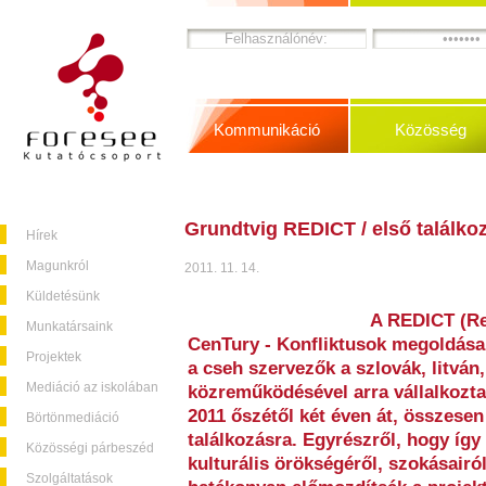
Kommunikáció
Közösség
Grundtvig REDICT / első találkoz
Hírek
Magunkról
2011. 11. 14.
Küldetésünk
A REDICT (Res
Munkatársaink
CenTury - Konfliktusok megoldása 
Projektek
a cseh szervezők a szlovák, litván
Mediáció az iskolában
közreműködésével arra vállalkozta
2011 őszétől két éven át, összese
Börtönmediáció
találkozásra. Egyrészről, hogy íg
Közösségi párbeszéd
kulturális örökségéről, szokásairó
Szolgáltatások