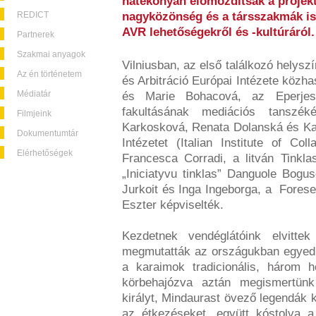
hatékonyan előmozdítsák a projekt
REDICT
nagyközönség és a társszakmák is
AVR lehetőségekről és -kultúráról.
Partnerek
Szakmai anyagok
Vilniusban, az első találkozó helys
Az én történetem
és Arbitráció Európai Intézete közh
Médiatár
és Marie Bohacová, az Eperjesi
fakultásának mediációs tanszék
Filmjeink
Karkosková, Renata Dolanská és Kam
Dokumentumtár
Intézetet (Italian Institute of C
Elérhetőségek
Francesca Corradi, a litván Tinkla
„Iniciatyvu tinklas” Danguole Bogu
Jurkoit és Inga Ingeborga, a Fores
Eszter képviselték.
Kezdetnek vendéglátóink elvitte
megmutatták az országukban egyedü
a karaimok tradicionális, három h
körbehajózva aztán megismertün
királyt, Mindaurast övező legendák k
az étkezéseket, együtt kóstolva 