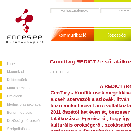
Kommunikáció
Közösség
Grundtvig REDICT / első találkoz
Hírek
Magunkról
2011. 11. 14.
Küldetésünk
A REDICT (Res
Munkatársaink
CenTury - Konfliktusok megoldása 
Projektek
a cseh szervezők a szlovák, litván
Mediáció az iskolában
közreműködésével arra vállalkozta
2011 őszétől két éven át, összese
Börtönmediáció
találkozásra. Egyrészről, hogy íg
Közösségi párbeszéd
kulturális örökségéről, szokásairó
Szolgáltatások