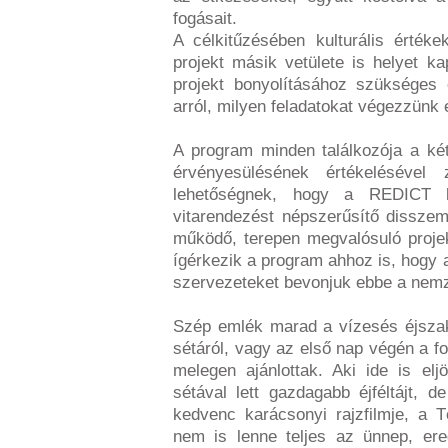
fogásait.
A célkitűzésében kulturális érték
projekt másik vetülete is helyet k
projekt bonyolításához szükséges o
arról, milyen feladatokat végezzünk 
A program minden találkozója a ké
érvényesülésének értékeléséve
lehetőségnek, hogy a REDICT ker
vitarendezést népszerűsítő disszem
működő, terepen megvalósuló projek
ígérkezik a program ahhoz is, hogy 
szervezeteket bevonjuk ebbe a nemz
Szép emlék marad a vízesés éjszak
sétáról, vagy az első nap végén a fo
melegen ajánlottak. Aki ide is el
sétával lett gazdagabb éjféltájt, 
kedvenc karácsonyi rajzfilmje, a 
nem is lenne teljes az ünnep, er