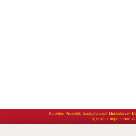
Küldetés
Projektek
Szolgáltatások
Munkatársak
D
Írj nekünk
Impresszum
Ad