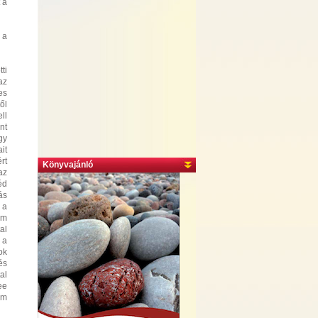
 a
 a
ti
az
es
ől
ll
nt
gy
it
rt
Könyvajánló
az
éd
ás
 a
em
al
 a
ok
és
al
ee
em