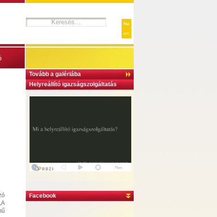
hu
en
ó
Tovább a galériába
Helyreállító igazságszolgáltatás
zó
Facebook
„A
mű