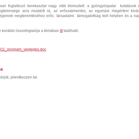
éssel foglalkozó kerekasztal nagy vitát ébresztett: a gyöngyöspatai kutatások 
égtelensége arra mutatott rá, az erőszakmentes, az egymást megérteni kívá
égeinek megteremtéséhez erős társadalmi támogatottság kell helyben és a na
y korábbi összefoglalója a témában
itt
található.
011_program_vegleges.doc
ek
érjük, jelentkezzen be.