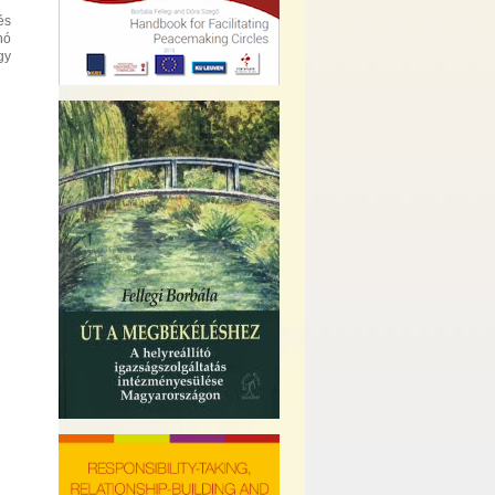
és
nó
gy