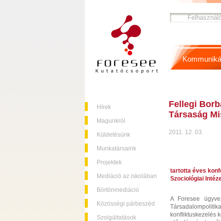
Kommuniká
Fellegi Borb
Hírek
Társaság Mi
Magunkról
2011. 12. 03.
Küldetésünk
Munkatársaink
Projektek
tartotta éves kon
Mediáció az iskolában
Szociológiai Intéz
Börtönmediáció
A Foresee ügyvez
Közösségi párbeszéd
Társadalompolit
konfliktuskezelés 
Szolgáltatások