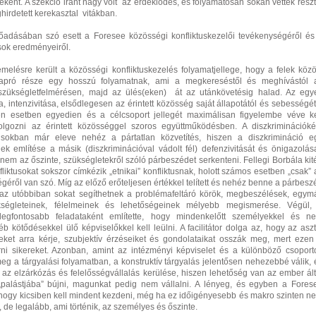
eként. A szekció iránt nagy volt az érdeklődés, és folyamatosan sokan vettek részt
irdetett kerekasztal vitákban.
lőadásában szó esett a Foresee közösségi konfliktuskezelői tevékenységéről és
sok eredményeiről.
elésre került a közösségi konfliktuskezelés folyamatjellege, hogy a felek közöt
apró része egy hosszú folyamatnak, ami a megkereséstől és meghívástól 
szükségletfelmérésen, majd az ülés(eken) át az utánkövetésig halad. Az egy
, intenzivitása, elsődlegesen az érintett közösség saját állapotától és sebességét
n esetben egyedien és a célcsoport jellegét maximálisan figyelembe véve ke
lgozni az érintett közösséggel szoros együttműködésben. A diszkriminációké
tusokban már eleve nehéz a pártatlan közvetítés, hiszen a diszkrimináció e
ek említése a másik (diszkriminációval vádolt fél) defenzivitását és önigazolása
 nem az őszinte, szükségletekről szóló párbeszédet serkenteni. Fellegi Borbála kité
fliktusokat sokszor címkézik „etnikai” konfliktusnak, holott számos esetben „csak” 
géről van szó. Míg az előző erőteljesen értékkel telített és nehéz benne a párbesz
g az utóbbiban sokat segíthetnek a problémafeltáró körök, megbeszélések, egym
kségleteinek, félelmeinek és lehetőségeinek mélyebb megismerése. Végül,
s legfontosabb feladataként említette, hogy mindenkelőtt személyekkel és n
b kötődésekkel ülő képviselőkkel kell leülni. A facilitátor dolga az, hogy az aszt
eket arra kérje, szubjektív érzéseiket és gondolataikat osszák meg, mert ezen
érni sikereket. Azonban, amint az intézményi képviselet és a különböző csoport
eg a tárgyalási folyamatban, a konstruktív tárgyalás jelentősen nehezebbé válik, 
az elzárkózás és felelősségvállalás kerülése, hiszen lehetőség van az ember ált
 „palástjába” bújni, magunkat pedig nem vállalni. A lényeg, és egyben a Fores
t, hogy kicsiben kell mindent kezdeni, még ha ez időigényesebb és makro szinten n
s, de legalább, ami történik, az személyes és őszinte.