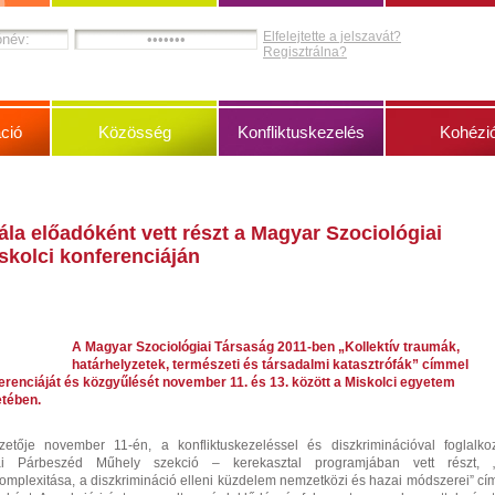
Elfelejtette a jelszavát?
Regisztrálna?
ció
Közösség
Konfliktuskezelés
Kohézi
ála előadóként vett részt a Magyar Szociológiai
skolci konferenciáján
A Magyar Szociológiai Társaság 2011-ben „Kollektív traumák,
határhelyzetek, természeti és társadalmi katasztrófák” címmel
ferenciáját és közgyűlését november 11. és 13. között a Miskolci egyetem
etében.
etője november 11-én, a konfliktuskezeléssel és diszkriminációval foglalko
ikai Párbeszéd Műhely szekció – kerekasztal programjában vett részt, 
komplexitása, a diszkrimináció elleni küzdelem nemzetközi és hazai módszerei” cí