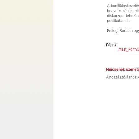
A konfliktuskezel
beavatkozások el
diskurzus lehetős
politikában is.
Fellegi Borbála eg
Fájlok:
mszt_konf2
Nincsenek üzenet
A hozzászóláshoz k