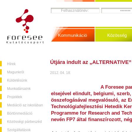
Kommunikáció
Közösség
Útjára indult az „ALTERNATIVE”
Hírek
Magunkról
2012. 04. 18.
Küldetésünk
A Foresee par
Munkatársaink
elsejével elindult, belgiumi, szerb
Projektek
összefogásával megvalósuló, az E
Mediáció az iskolában
Technológiafejlesztési Hetedik K
Programme for Research and Tech
Börtönmediáció
nevén FP7 által finanszírozott, né
Közösségi párbeszéd
Szolgáltatások