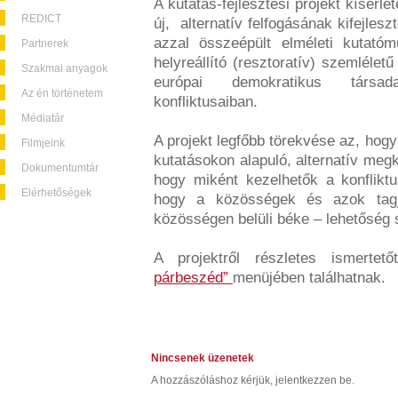
A kutatás-fejlesztési projekt kísérl
REDICT
új, alternatív felfogásának kifejles
azzal összeépült elméleti kutató
Partnerek
helyreállító (resztoratív) szemléle
Szakmai anyagok
európai demokratikus társadal
Az én történetem
konfliktusaiban.
Médiatár
A projekt legfőbb törekvése az, hogy
Filmjeink
kutatásokon alapuló, alternatív megk
Dokumentumtár
hogy miként kezelhetők a konfliktu
Elérhetőségek
hogy a közösségek és azok tagja
közösségen belüli béke – lehetőség s
A projektről részletes ismert
párbeszéd”
menüjében találhatnak.
Nincsenek üzenetek
A hozzászóláshoz kérjük, jelentkezzen be.