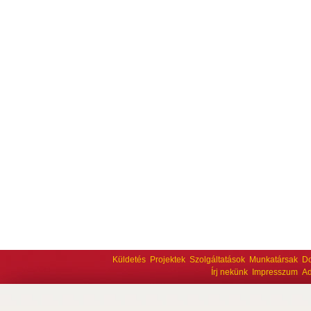
Küldetés
Projektek
Szolgáltatások
Munkatársak
D
Írj nekünk
Impresszum
Ad