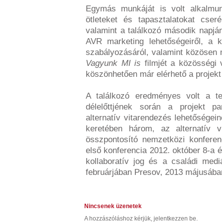
Egymás munkáját is volt alkalmu
ötleteket és tapasztalatokat cser
valamint a találkozó második napján
AVR marketing lehetőségeiről, a ko
szabályozásáról, valamint közösen
Vagyunk MI is
filmjét a közösségi v
köszönhetően már elérhető a projek
A találkozó eredményes volt a t
délelőttjének során a projekt pa
alternatív vitarendezés lehetőségei
keretében három, az alternatív v
összpontosító nemzetközi konferen
első konferencia 2012. október 8-a 
kollaboratív jog és a családi medi
februárjában Presov, 2013 májusában
Nincsenek üzenetek
A hozzászóláshoz kérjük, jelentkezzen be.