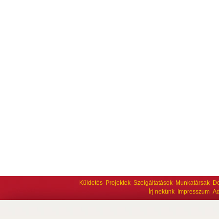
Küldetés
Projektek
Szolgáltatások
Munkatársak
D
Írj nekünk
Impresszum
Ad