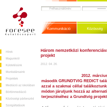
Kommunikáció
Közösség
Három nemzetközi konferenciáva
Hírek
projekt
Magunkról
2012. 04. 26.
Küldetésünk
Munkatársaink
2012. március
Projektek
második GRUNDTVIG REDICT találk
Mediáció az iskolában
azzal a szakmai céllal találkoztu
módon járuljunk hozzá az alternat
Börtönmediáció
terjesztéséhez a Grundtvig projekt
Közösségi párbeszéd
Szolgáltatások