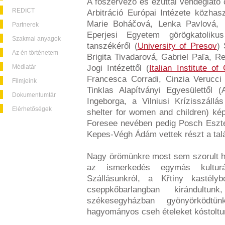
A főszervező és ezúttal vendéglátó
REDICT
Arbitráció Európai Intézete közhas
Marie Boháčová, Lenka Pavlová,
Partnerek
Eperjesi Egyetem görögkatolikus
Szakmai anyagok
tanszékéről (
University of Presov
)
Az én történetem
Brigita Tivadarová, Gabriel Paľa, R
Médiatár
Jogi Intézettől (
Italian Institute of
Francesca Corradi, Cinzia Verucci
Filmjeink
Tinklas Alapítványi Egyesülettől (A
Dokumentumtár
Ingeborga, a Vilniusi Krízisszál
Elérhetőségek
shelter for women and children) ké
Foresee nevében pedig Posch Eszte
Kepes-Végh Ádám vettek részt a tal
Nagy örömünkre most sem szorult hát
az ismerkedés egymás kulturá
Szállásunkról, a Křtiny kastél
cseppkőbarlangban kirándultu
székesegyházban gyönyörködt
hagyományos cseh ételeket kóstoltu