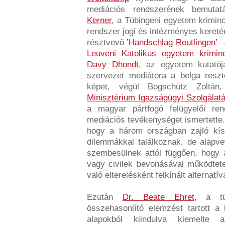
mediációs rendszerének bemutat
Kerner
, a Tübingeni egyetem krimin
rendszer jogi és intézményes kereté
résztvevő
’Handschlag Reutlingen’
-
Leuveni Katolikus egyetem krimino
Davy Dhondt
, az egyetem kutató
szervezet mediátora a belga reszto
képet, végül Bogschütz Zoltá
Minisztérium Igazságügyi Szolgálatá
a magyar pártfogó felügyelői rend
mediációs tevékenységet ismertette. 
hogy a három országban zajló kísé
dilemmákkal találkoznak, de alapve
szembesülnek attól függően, hogy a
vagy civilek bevonásával működtete
való elterelésként felkínált alterna
Ezután
Dr. Beate Ehret
, a tü
összehasonlító elemzést tartott a
alapokból kiindulva kiemelte 