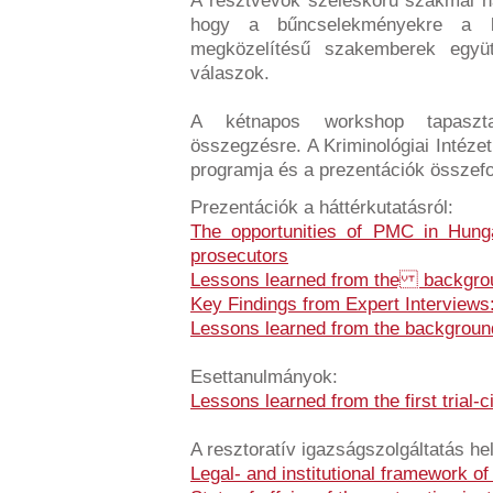
A résztvevők széleskörű szakmai hát
hogy a bűncselekményekre a kü
megközelítésű szakemberek együ
válaszok.
A kétnapos workshop tapaszta
összegzésre. A Kriminológiai Intéz
programja és a prezentációk összefo
Prezentációk a háttérkutatásról:
The opportunities of PMC in Hunga
prosecutors
Lessons learned from the backgro
Key Findings from Expert Interview
Lessons learned from the backgroun
Esettanulmányok:
Lessons learned from the first trial-
A resztoratív igazságszolgáltatás he
Legal- and institutional framework 