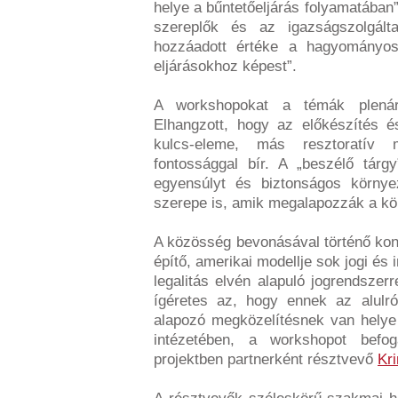
helye a bűntetőeljárás folyamatában”
szereplők és az igazságszolgálta
hozzáadott értéke a hagyományos
eljárásokhoz képest”.
A workshopokat a témák plenári
Elhangzott, hogy az előkészítés é
kulcs-eleme, más resztoratív
fontossággal bír. A „beszélő tárgy
egyensúlyt és biztonságos környe
szerepe is, amik megalapozzák a k
A közösség bevonásával történő konf
építő, amerikai modellje sok jogi és
legalitás elvén alapuló jogrendsze
ígéretes az, hogy ennek az alulró
alapozó megközelítésnek van hely
intézetében, a workshopot bef
projektben partnerként résztvevő
Kri