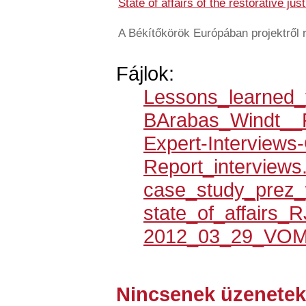
State of affairs of the restorative ju
A Békítőkörök Európában projektről 
Fájlok:
Lessons_learned_
BArabas_Windt__
Expert-Interviews
Report_interviews
case_study_prez_
state_of_affairs_R
2012_03_29_VOM
Nincsenek üzenetek