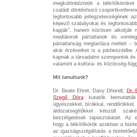
megkülönböztetik a békítőköröket
családi döntéshozó csoportkonferen
legfontosabb jellegzetességének azt
képező szabályokat és legfontosab
kapják”, hanem közösen alkotják
mediátorok pártatlanok és semle
pártatlanság megtartása mellett – 
akár érzéseiket is a párbeszédbe. 
kapnak a társadalmi szempontok és
valamint a kultúra- és közösség-függ
Mit tanultunk?
Dr. Beate Ehret, Davy Dhondt,
Dr. 
Szegő Dóra
kutatók bemutatták
ügyészekkel, bírákkal, rendőrökkel, 
áldozatsegítőkkel készült szak
beszélgetések tapasztalatait. Az 
hogy a békítőkörök azokban a bünt
az igazságszolgáltatás a büntetőeljá