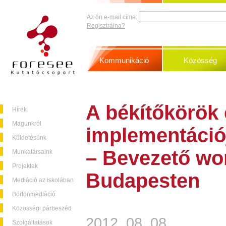
Az ön e-mail címe:
Regisztrálna?
Kommunikáció
Közösség
A békítőkörök 
Hírek
Magunkról
implementációj
Küldetésünk
– Bevezető wo
Munkatársaink
Projektek
Budapesten
Mediáció az iskolában
Börtönmediáció
Közösségi párbeszéd
2012. 08. 08.
Szolgáltatások