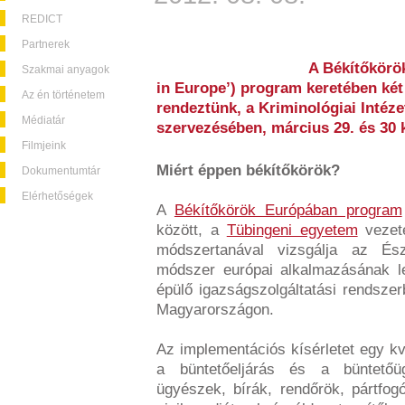
REDICT
Partnerek
A Békítőkörö
Szakmai anyagok
in Europe’) program keretében ké
Az én történetem
rendeztünk, a Kriminológiai Intéz
Médiatár
szervezésében, március 29. és 30 k
Filmjeink
Miért éppen békítőkörök?
Dokumentumtár
Elérhetőségek
A
Békítőkörök Európában program
között, a
Tübingeni egyetem
vezeté
módszertanával vizsgálja az És
módszer európai alkalmazásának le
épülő igazságszolgáltatási rendsz
Magyarországon.
Az implementációs kísérletet egy kva
a büntetőeljárás és a büntetőüg
ügyészek, bírák, rendőrök, pártfog