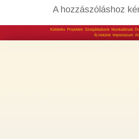
A hozzászóláshoz kér
Küldetés
Projektek
Szolgáltatások
Munkatársak
D
Írj nekünk
Impresszum
Ad