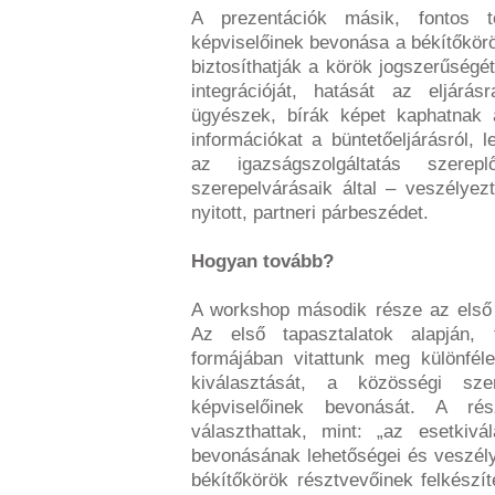
A prezentációk másik, fontos t
képviselőinek bevonása a békítőkörö
biztosíthatják a körök jogszerűségé
integrációját, hatását az eljárá
ügyészek, bírák képet kaphatnak a
információkat a büntetőeljárásról, 
az igazságszolgáltatás szere
szerepelvárásaik által – veszélyez
nyitott, partneri párbeszédet.
Hogyan tovább?
A workshop második része az első p
Az első tapasztalatok alapján, 
formájában vitattunk meg különfél
kiválasztását, a közösségi sze
képviselőinek bevonását. A ré
választhattak, mint: „az esetkiv
bevonásának lehetőségei és veszélye
békítőkörök résztvevőinek felkészí