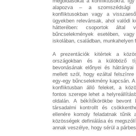
megoldásokat a konfliktusokra. Íg
alapozva – a szomszédsági v
konfliktusokban vagy a visszaeső
ügyekben relevánsak, ahol valódi 
hátterében: csoportok által 
bűncselekmények esetében, vagy 
iskolában, családban, munkahelyen f
A prezentációk kitértek a közö
országokban és a külöböző típ
bevonásának előnyei és hátrányai
mellett szól, hogy ezáltal felszínr
egy-egy bűncselekmény kapcsán. A 
konfliktusban álló feleket, a kö
fontos szerepe lehet a helyreállítá
oldalán. A békítőkörökbe bevont
társadalmi kontrollt és csökkent
ellenére komoly feladatnak tűnik a
közösségek definiálása és megszólí
annak veszélye, hogy sérül a párbes