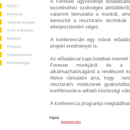
A Foresee ügyvezetője előadásában
REDICT
kezeléséhez szükséges attitűdökről,
valamint bemutatta a munkát, amel
Partnerek
keresztül a resztoratív techniká
Szakmai anyagok
elterjesztéséért végez.
Az én történetem
Médiatár
A konferencián egy másik előadá
projekt eredményei is.
Filmjeink
Dokumentumtár
Az előadással kapcsolatban kiemelt f
Elérhetőségek
Foresee munkjáról és a re
alkalmazhatóságáról a rendészeti k
illetve rámutatni arra, hogy ren
resztoratív módszerek gyakorlatb
konfliktusokra adható közösségi vál
A konferencia programja megtalálha
Fájlok:
program.doc