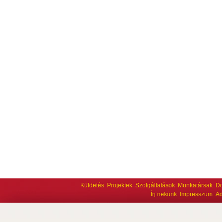
Küldetés
Projektek
Szolgáltatások
Munkatársak
D
Írj nekünk
Impresszum
Ad