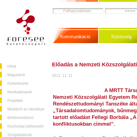
Kommunikáció
Közösség
Előadás a Nemzeti Közszolgálat
Hírek
Magunkról
2012. 12. 11.
Küldetésünk
A MRTT Társ
Munkatársaink
Nemzeti Közszolgálati Egyetem R
Projektek
Rendészettudományi Tanszéke álta
Mediáció az iskolában
„Társadalomtudományok, bűnmege
tartott előadást Fellegi Borbála „
Börtönmediáció
konfliktusokban címmel”.
Közösségi párbeszéd
Szolgáltatások